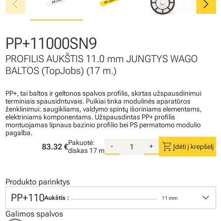
chevron_left
chevron_right
PP+11000SN9
PROFILIS AUKŠTIS 11.0 mm JUNGTYS WAGO
BALTOS (TopJobs) (17 m.)
PP+, tai baltos ir geltonos spalvos profilis, skirtas užspausdinimui
terminiais spausidntuvais. Puikiai tinka modulinės aparatūros
ženklinimui: saugikliams, valdymo spintų išoriniams elementams,
elektriniams komponentams. Užspausdintas PP+ profilis
montuojamas lipnaus bazinio profilio bei PS permatomo modulio
pagalba.
Pakuotė:
shopping_cart
83.32 €
-
+
Įdėti į krepšelį
diskas
17 m
Produkto parinktys
keyboard_arrow_down
PP+110
Aukštis :
11 mm
Galimos spalvos