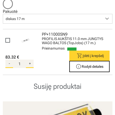
Pakuotė
keyboard_arrow_down
diskas 17 m
PP+11000SN9
PROFILIS AUKŠTIS 11.0 mm JUNGTYS
WAGO BALTOS (TopJobs) (17 m.)
Prieinamumas
shopping_cart
Įdėti į krepšelį
83.32 €
-
+
info
Rodyti detales
Susiję produktai