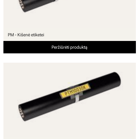
PM - Kišenė etiketei
Peržiūrėti produktą