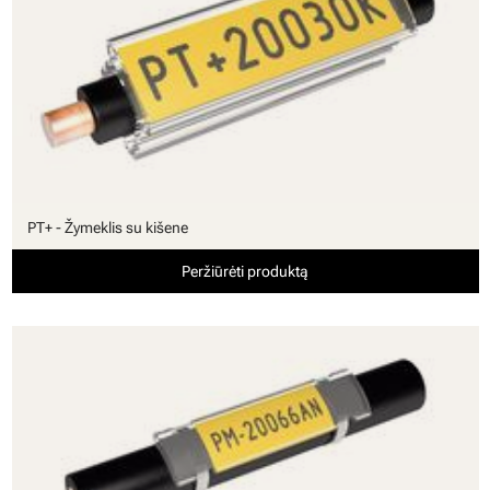
PT+ - Žymeklis su kišene
Peržiūrėti produktą