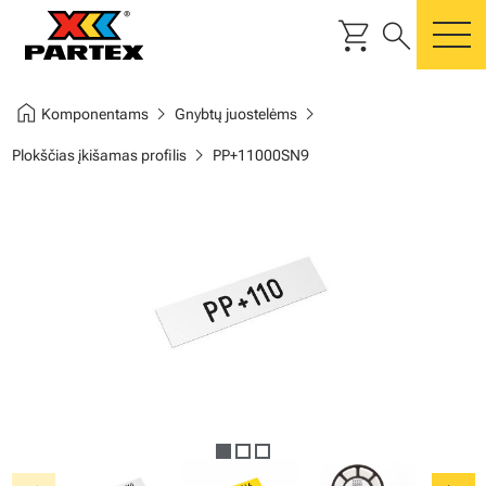
shopping_cart
search
m
home
chevron_right
chevron_right
Komponentams
Gnybtų juostelėms
chevron_right
Plokščias įkišamas profilis
PP+11000SN9