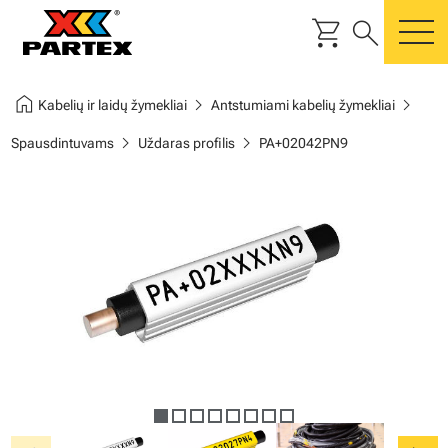
shopping_cart
search
m
home
chevron_right
chevron_right
Kabelių ir laidų žymekliai
Antstumiami kabelių žymekliai
chevron_right
chevron_right
Spausdintuvams
Uždaras profilis
PA+02042PN9