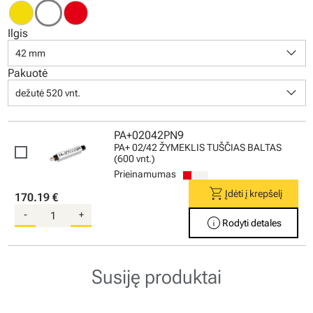
Ilgis
keyboard_arrow_down
42 mm
Pakuotė
keyboard_arrow_down
dežutė 520 vnt.
PA+02042PN9
PA+ 02/42 ŽYMEKLIS TUŠČIAS BALTAS
(600 vnt.)
Prieinamumas
shopping_cart
Įdėti į krepšelį
170.19 €
-
+
info
Rodyti detales
Susiję produktai