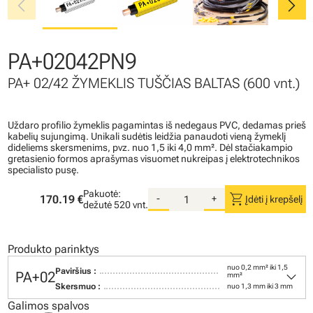
chevron_left
chevron_right
PA+02042PN9
PA+ 02/42 ŽYMEKLIS TUŠČIAS BALTAS (600 vnt.)
Uždaro profilio žymeklis pagamintas iš nedegaus PVC, dedamas prieš
kabelių sujungimą. Unikali sudėtis leidžia panaudoti vieną žymeklį
dideliems skersmenims, pvz. nuo 1,5 iki 4,0 mm². Dėl stačiakampio
gretasienio formos aprašymas visuomet nukreipas į elektrotechnikos
specialisto pusę.
Pakuotė:
shopping_cart
170.19 €
-
+
Įdėti į krepšelį
dežutė
520 vnt.
Produkto parinktys
nuo 0,2 mm² iki 1,5
keyboard_arrow_down
Paviršius :
PA+02
mm²
Skersmuo :
nuo 1,3 mm iki 3 mm
Galimos spalvos