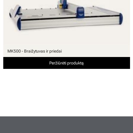
MK500 - Braižytuvas ir priedai
Peržiūrėti produktą