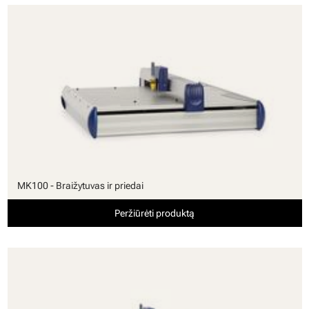
MK100 - Braižytuvas ir priedai
Peržiūrėti produktą