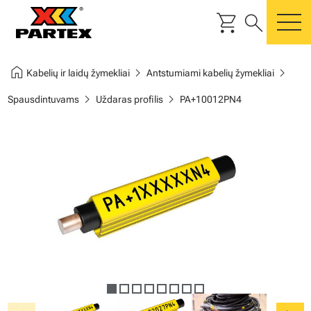
shopping_cart
search
m
home
chevron_right
chevron_right
Kabelių ir laidų žymekliai
Antstumiami kabelių žymekliai
chevron_right
chevron_right
Spausdintuvams
Uždaras profilis
PA+10012PN4