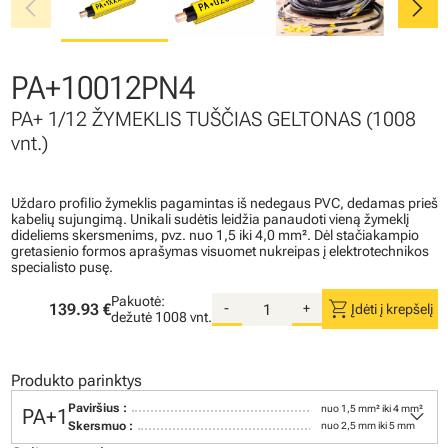
chevron_left
chevron_right
PA+10012PN4
PA+ 1/12 ŽYMEKLIS TUŠČIAS GELTONAS (1008
vnt.)
Uždaro profilio žymeklis pagamintas iš nedegaus PVC, dedamas prieš
kabelių sujungimą. Unikali sudėtis leidžia panaudoti vieną žymeklį
dideliems skersmenims, pvz. nuo 1,5 iki 4,0 mm². Dėl stačiakampio
gretasienio formos aprašymas visuomet nukreipas į elektrotechnikos
specialisto pusę.
Pakuotė:
shopping_cart
139.93 €
-
+
Įdėti į krepšelį
dežutė
1008 vnt.
Produkto parinktys
keyboard_arrow_down
Paviršius :
nuo 1,5 mm² iki 4 mm²
PA+1
Skersmuo :
nuo 2,5 mm iki 5 mm