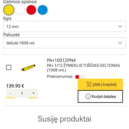
Galimos spalvos
Ilgis
keyboard_arrow_down
12 mm
Pakuotė
keyboard_arrow_down
dežutė 1008 vnt.
PA+10012PN4
PA+ 1/12 ŽYMEKLIS TUŠČIAS GELTONAS
(1008 vnt.)
Prieinamumas
shopping_cart
Įdėti į krepšelį
139.93 €
-
+
info
Rodyti detales
Susiję produktai