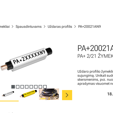
chevron_right
chevron_right
chevron_right
ekliai
Spausdintuvams
Uždaras profilis
PA+20021AN9
PA+20021
PA+ 2/21 ŽYMEK
Uždaro profilio žymekl
sujungimą. Unikali sudė
skersmenims, pvz. nuo 
aprašymas visuomet nuk
chevron_right
18.