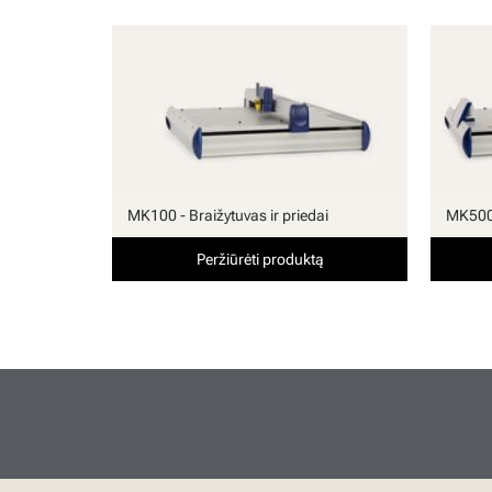
MK100 - Braižytuvas ir priedai
MK500 
Peržiūrėti produktą