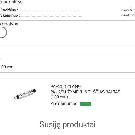
o parinktys
Paviršius :
nuo 2,5 m
2
Skersmuo :
nuo 4 mm
 spalvos
ė
100 vnt.
PA+20021AN9
PA+ 2/21 ŽYMEKLIS TUŠČIAS BALTAS
(100 vnt.)
Prieinamumas
Susiję produktai