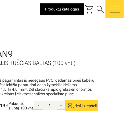
shopping_cart
search
Produktų katalogas
me
AN9
LIS TUŠČIAS BALTAS (100 vnt.)
is pagamintas iš nedegaus PVC, dedamas prieš kabelių
tis leidžia panaudoti vieną žymeklį dideliems
1,5 iki 4,0 mm². Dėl stačiakampio gretasienio formos
reipas į elektrotechnikos specialisto pusę.
Pakuotė:
shopping_cart
19 €
-
+
Įdėti į krepšelį
siuntą
100 vnt.