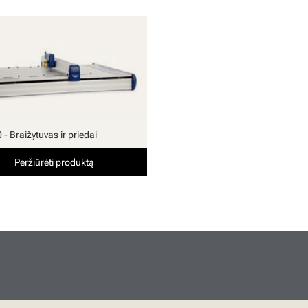
- Braižytuvas ir priedai
Peržiūrėti produktą