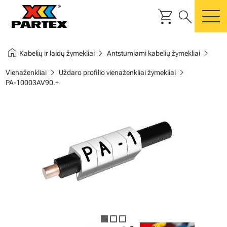
shopping_cart
search
m
home
chevron_right
chevron_right
Kabelių ir laidų žymekliai
Antstumiami kabelių žymekliai
chevron_right
chevron_right
Vienaženkliai
Uždaro profilio vienaženkliai žymekliai
PA-10003AV90.+