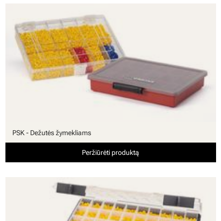
PSK - Dežutės žymekliams
Peržiūrėti produktą