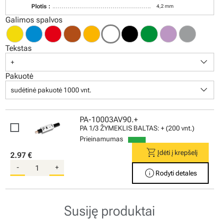
Plotis :
4,2 mm
Galimos spalvos
Tekstas
keyboard_arrow_down
+
Pakuotė
keyboard_arrow_down
sudėtinė pakuotė 1000 vnt.
PA-10003AV90.+
PA 1/3 ŽYMEKLIS BALTAS: + (200 vnt.)
Prieinamumas
shopping_cart
Įdėti į krepšelį
2.97 €
-
+
info
Rodyti detales
Susiję produktai