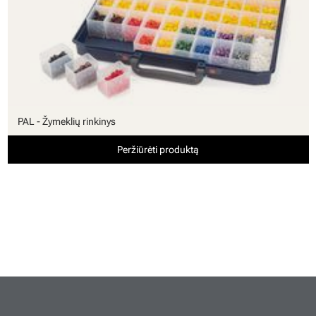
PAL - Žymeklių rinkinys
Peržiūrėti produktą