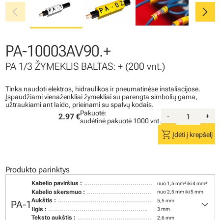
chevron_left
chevron_right
PA-10003AV90.+
PA 1/3 ŽYMEKLIS BALTAS: + (200 vnt.)
Tinka naudoti elektros, hidraulikos ir pneumatinėse instaliacijose.
Įspaudžiami vienaženkliai žymekliai su parengta simbolių gama,
užtraukiami ant laido, prieinami su spalvų kodais.
Pakuotė:
2.97 €
-
+
sudėtinė pakuotė
1000 vnt.
shopping_cart
Įdėti į krepšelį
Produkto parinktys
Kabelio paviršius :
nuo 1,5 mm² iki 4 mm²
Kabelio skersmuo :
nuo 2,5 mm iki 5 mm
keyboard_arrow_down
Aukštis :
5,5 mm
PA-1
Ilgis :
3 mm
Teksto aukštis :
2,6 mm