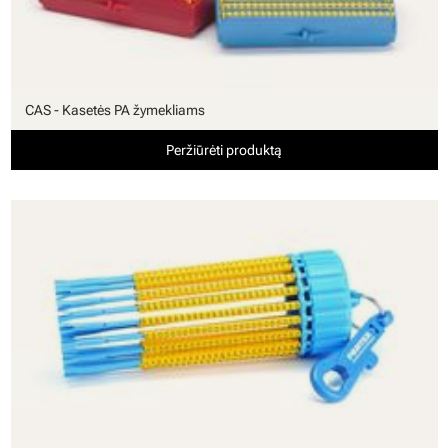
CAS - Kasetės PA žymekliams
Peržiūrėti produktą