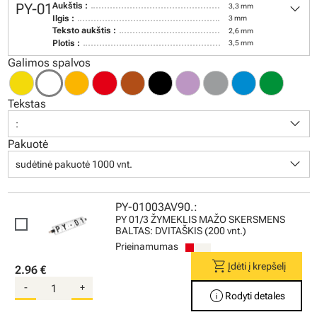
keyboard_arrow_down
PY-01
Aukštis :
3,3 mm
Ilgis :
3 mm
Teksto aukštis :
2,6 mm
Plotis :
3,5 mm
Galimos spalvos
Tekstas
keyboard_arrow_down
:
Pakuotė
keyboard_arrow_down
sudėtinė pakuotė 1000 vnt.
PY-01003AV90.:
PY 01/3 ŽYMEKLIS MAŽO SKERSMENS
BALTAS: DVITAŠKIS (200 vnt.)
Prieinamumas
shopping_cart
Įdėti į krepšelį
2.96 €
-
+
info
Rodyti detales