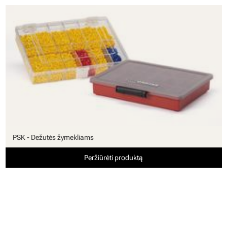
PSK - Dežutės žymekliams
Peržiūrėti produktą