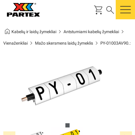
shopping_cart
search
m
home
chevron_right
chevron_right
Kabelių ir laidų žymekliai
Antstumiami kabelių žymekliai
chevron_right
chevron_right
Vienaženkliai
Mažo skersmens laidų žymeklis
PY-01003AV90.: