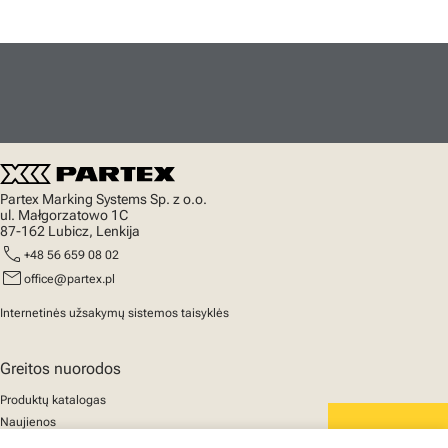
Partex Marking Systems Sp. z o.o.
ul. Małgorzatowo 1C
87-162 Lubicz, Lenkija
call
+48 56 659 08 02
mail
office@partex.pl
Internetinės užsakymų sistemos taisyklės
Greitos nuorodos
Produktų katalogas
Naujienos
Palaikymas