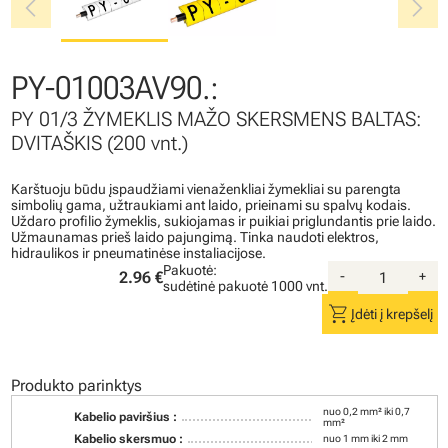
chevron_left
chevron_right
PY-01003AV90.:
PY 01/3 ŽYMEKLIS MAŽO SKERSMENS BALTAS:
DVITAŠKIS (200 vnt.)
Karštuoju būdu įspaudžiami vienaženkliai žymekliai su parengta
simbolių gama, užtraukiami ant laido, prieinami su spalvų kodais.
Uždaro profilio žymeklis, sukiojamas ir puikiai priglundantis prie laido.
Užmaunamas prieš laido pajungimą. Tinka naudoti elektros,
hidraulikos ir pneumatinėse instaliacijose.
Pakuotė:
2.96 €
-
+
sudėtinė pakuotė
1000 vnt.
shopping_cart
Įdėti į krepšelį
Produkto parinktys
nuo 0,2 mm² iki 0,7
Kabelio paviršius :
mm²
Kabelio skersmuo :
nuo 1 mm iki 2 mm