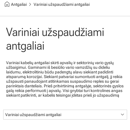
home
chevron_right
Antgaliai
Variniai užspaudžiami antgaliai
Variniai užspaudžiami
antgaliai
Variniai kabelių antgaliai skirti apvalių ir sektorinių vario gyslų
užbaigimui. Gaminami iš besiūlio vario vamzdžių su dideliu
laidumu, elektrolitiniu būdu padengtų alavu siekiant padidinti
atsparumą korozijai. Siekiant patvariai sumontuoti antgalį, jį reikia
užspausti panaudojant atitinkamas suspaudimo reples su gerai
parinktais danteliais. Prieš pritvirtinimą antgalyje, sektorinės gyslos
galą reikia performuoti į apvalų. Visi gnybtai turi kontrolines angas
siekiant patikrinti, ar kabelis teisingai įdėtas prieš jo užspaudimą
keyboard_arrow_down
Variniai užspaudžiami antgaliai