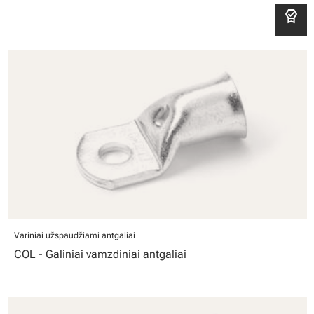
editor_choice
Variniai užspaudžiami antgaliai
COL - Galiniai vamzdiniai antgaliai