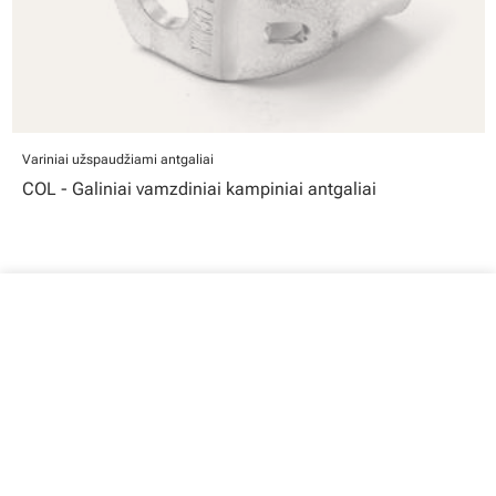
Variniai užspaudžiami antgaliai
COL - Galiniai vamzdiniai kampiniai antgaliai
close
Jūsų krepšelis