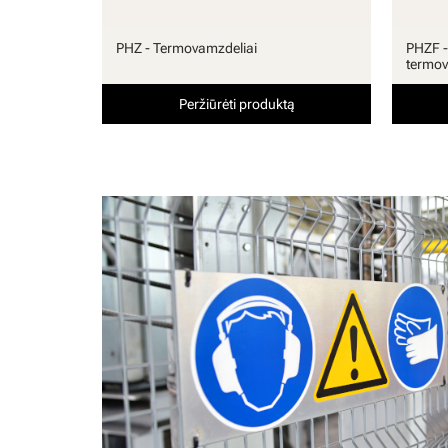
PHZ - Termovamzdeliai
PHZF -
termov
Peržiūrėti produktą