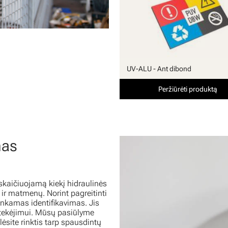
UV-ALU - Ant dibond
Peržiūrėti produktą
mas
uskaičiuojamą kiekį hidraulinės
ų ir matmenų. Norint pagreitinti
inkamas identifikavimas. Jis
nutekėjimui. Mūsų pasiūlyme
ėsite rinktis tarp spausdintų