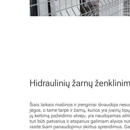
Hidraulinių žarnų ženklini
Šiais laikais mašinos ir įrenginiai išnaudoja nes
jėgos, o tame tarpe ir žarnų, kurios yra įvairių tip
jų keitimą pažeidimo atveju, yra naudojamas atit
turi būti patvarius ir atsparius galimam alyvos 
rasite šiam panaudojimui skirtus sprendimus. Gal