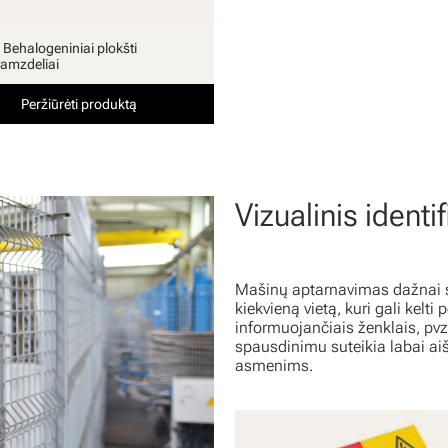
 Behalogeniniai plokšti
amzdeliai
Peržiūrėti produktą
Vizualinis identi
Mašinų aptarnavimas dažnai su
kiekvieną vietą, kuri gali kelti
informuojančiais ženklais, pvz
spausdinimu suteikia labai aiš
asmenims.