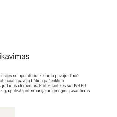
fikavimas
sijęs su operatoriui keliamu pavoju. Todėl
 potencialų pavojų būtina paženklinti
. judantis elementas. Partex lentelės su UV-LED
kią, spalvotą informaciją arti įrenginių esantiems