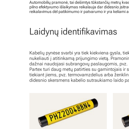
Automobilių pramonė, tai dešimtys tūkstančių metrų kvadra
pilno efektyvumo išlaikymas reikalauja dar didesnio įsitr
reikalavimus dėl patikimumo ir patvarumo ir yra keliami 
Laidynų identifikavimas
Kabelių pynėse svarbi yra tiek kiekviena gysla, tiek 
nukeliauti į atitinkamą prijungimo vietą. Pramon
dažnai naudojasi subrangovų paslaugomis, pvz. k
Partex turi daug metų patirties su gamintojais ir
tiekiant jiems, pvz. termovamzdelius arba ženkli
didesnio skersmens kabelio sutraukiamo laido p