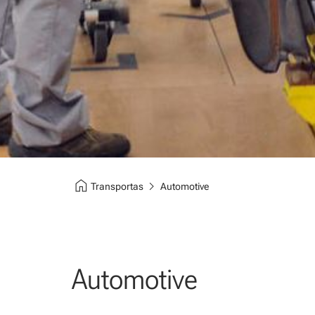
home
chevron_right
Transportas
Automotive
Automotive