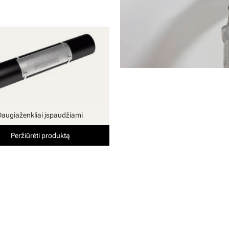
Daugiaženkliai įspaudžiami
Peržiūrėti produktą