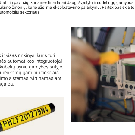
tinių paviršių, kuriame dirba labai daug išvystytų ir sudėtingų gamybos lin
aukimo žmonių, kurie užsiima eksploatavimo palaikymu. Partex pasiekia toki
automobilių sektoriaus.
ir visas rinkinys, kuris turi
inės automatikos integruotojai
abelių pynių gamybos srityje.
 surenkamų gaminių tiekėjais
nimo sistemas tvirtinamas ant
agalba.