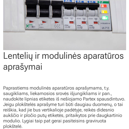
Lentelių ir modulinės aparatūros
aprašymai
Paprastiems modulinės aparatūros aprašymams, t.y.
saugikliams, liekamosios srovės išjungikliams ir pan.,
naudokite lipnias etiketes iš nešiojamo Partex spausdintuvo.
Jeigu plokštelės aprašyme turi būti daugiau duomenų, o tai
reiškia, kad jie bus vertikalioje padėtyje, reikės didesnio
aukščio ir pločio putų etiketės, pritaikytos prie daugkartinio
modulio. Lygiai taip pat gerai pasiteisins graviruota
plokštelė.