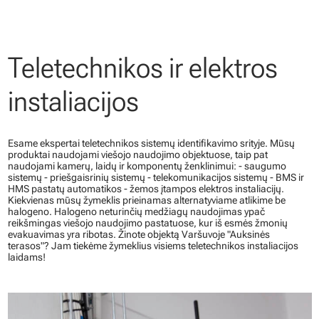
Teletechnikos ir elektros
instaliacijos
Esame ekspertai teletechnikos sistemų identifikavimo srityje. Mūsų
produktai naudojami viešojo naudojimo objektuose, taip pat
naudojami kamerų, laidų ir komponentų ženklinimui: - saugumo
sistemų - priešgaisrinių sistemų - telekomunikacijos sistemų - BMS ir
HMS pastatų automatikos - žemos įtampos elektros instaliacijų.
Kiekvienas mūsų žymeklis prieinamas alternatyviame atlikime be
halogeno. Halogeno neturinčių medžiagų naudojimas ypač
reikšmingas viešojo naudojimo pastatuose, kur iš esmės žmonių
evakuavimas yra ribotas. Žinote objektą Varšuvoje "Auksinės
terasos"? Jam tiekėme žymeklius visiems teletechnikos instaliacijos
laidams!