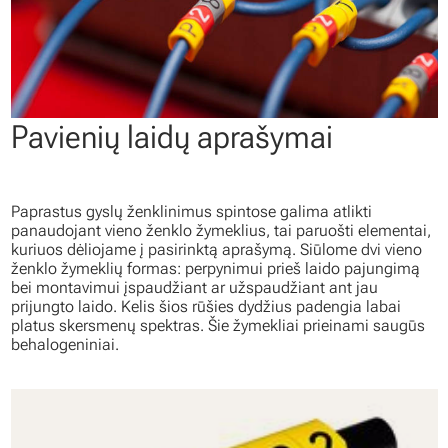
Pavienių laidų aprašymai
Paprastus gyslų ženklinimus spintose galima atlikti
panaudojant vieno ženklo žymeklius, tai paruošti elementai,
kuriuos dėliojame į pasirinktą aprašymą. Siūlome dvi vieno
ženklo žymeklių formas: perpynimui prieš laido pajungimą
bei montavimui įspaudžiant ar užspaudžiant ant jau
prijungto laido. Kelis šios rūšies dydžius padengia labai
platus skersmenų spektras. Šie žymekliai prieinami saugūs
behalogeniniai.