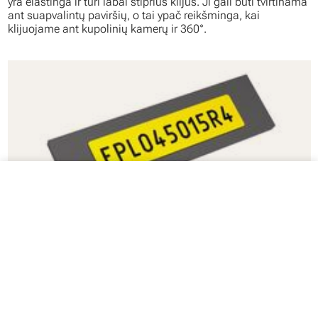
yra elastinga ir turi labai stiprius klijus. Ji gali būti tvirtinama
ant suapvalintų paviršių, o tai ypač reikšminga, kai
klijuojame ant kupolinių kamerų ir 360°.
close
Jūsų krepšelis
EPL - Lipnios etiketės su blizgia danga
Peržiūrėti produktą
Jūsų krepšelis tuščias