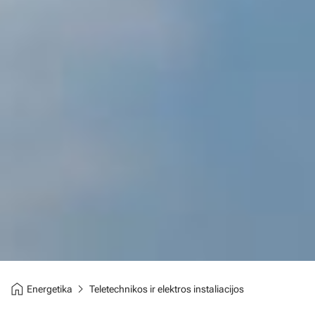
home
chevron_right
Energetika
Teletechnikos ir elektros instaliacijos