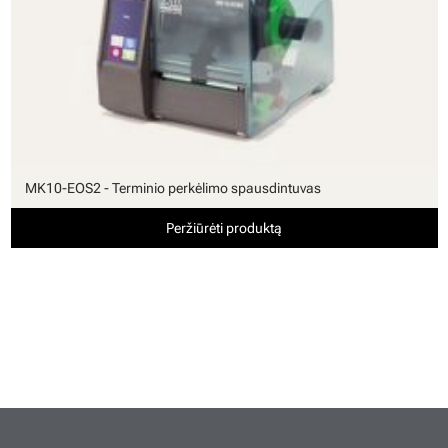
MK10-EOS2 - Terminio perkėlimo spausdintuvas
Peržiūrėti produktą