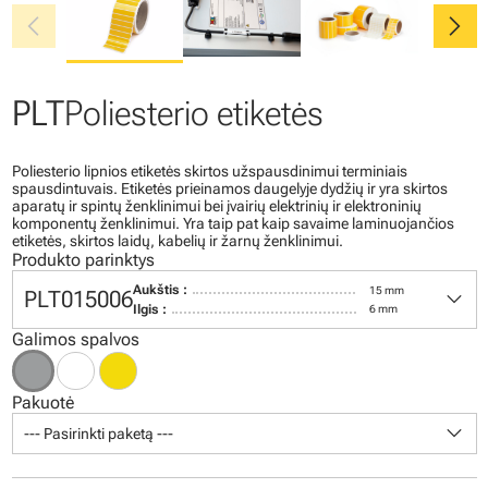
chevron_left
chevron_right
PLT
Poliesterio etiketės
Poliesterio lipnios etiketės skirtos užspausdinimui terminiais
spausdintuvais. Etiketės prieinamos daugelyje dydžių ir yra skirtos
aparatų ir spintų ženklinimui bei įvairių elektrinių ir elektroninių
komponentų ženklinimui. Yra taip pat kaip savaime laminuojančios
etiketės, skirtos laidų, kabelių ir žarnų ženklinimui.
Produkto parinktys
keyboard_arrow_down
Aukštis :
15 mm
PLT015006
Ilgis :
6 mm
Galimos spalvos
Pakuotė
keyboard_arrow_down
--- Pasirinkti paketą ---