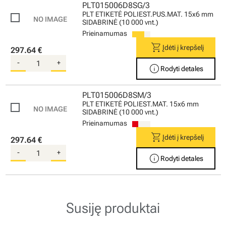
PLT015006D8SG/3
PLT ETIKETĖ POLIEST.PUS.MAT. 15x6 mm
SIDABRINĖ (10 000 vnt.)
Prieinamumas
shopping_cart
Įdėti į krepšelį
297.64 €
-
+
info
Rodyti detales
PLT015006D8SM/3
PLT ETIKETĖ POLIEST.MAT. 15x6 mm
SIDABRINĖ (10 000 vnt.)
Prieinamumas
shopping_cart
Įdėti į krepšelį
297.64 €
-
+
info
Rodyti detales
Susiję produktai