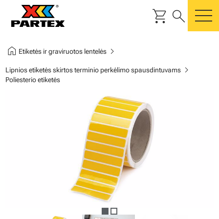
shopping_cart
search
m
home
chevron_right
Etiketės ir graviruotos lentelės
chevron_right
Lipnios etiketės skirtos terminio perkėlimo spausdintuvams
Poliesterio etiketės