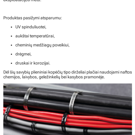
Produktas pasižymi atsparumu:
UV spinduliuotei,
aukštai temperatūrai,
cheminių medžiagų poveikiui,
drėgmei,
druskai ir korozijai.
Dėl šių savybių plieniniai kopėčių tipo dirželiai plačiai naudojami naftos
chemijos, laivybos, geležinkelių bei kasybos pramonėje.