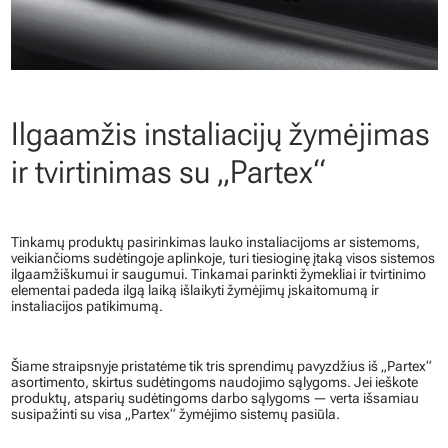
Ilgaamžis instaliacijų žymėjimas
ir tvirtinimas su „Partex“
Tinkamų produktų pasirinkimas lauko instaliacijoms ar sistemoms,
veikiančioms sudėtingoje aplinkoje, turi tiesioginę įtaką visos sistemos
ilgaamžiškumui ir saugumui. Tinkamai parinkti žymekliai ir tvirtinimo
elementai padeda ilgą laiką išlaikyti žymėjimų įskaitomumą ir
instaliacijos patikimumą.
Šiame straipsnyje pristatėme tik tris sprendimų pavyzdžius iš „Partex“
asortimento, skirtus sudėtingoms naudojimo sąlygoms. Jei ieškote
produktų, atsparių sudėtingoms darbo sąlygoms — verta išsamiau
susipažinti su visa „Partex“ žymėjimo sistemų pasiūla.