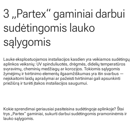
3 „Partex“ gaminiai darbui
sudėtingomis lauko
sąlygomis
Lauke eksploatuojamos instaliacijos kasdien yra veikiamos sudėtingų
aplinkos veiksnių: UV spinduliuotės, drėgmės, didelių temperatūros
svyravimų, cheminių medžiagų ar korozijos. Tokiomis sąlygomis
žymėjimų ir tvirtinimo elementų ilgaamžiškumas yra itin svarbus —
neįskaitomi laidų aprašymai ar pažeisti tvirtinimai gali apsunkinti
priežiūrą ir turėti įtakos instaliacijos saugumui.
Kokie sprendimai geriausiai pasiteisina sudėtingoje aplinkoje? Štai
trys „Partex“ gaminiai, sukurti darbui sudėtingomis pramoninėmis ir
lauko sąlygomis.