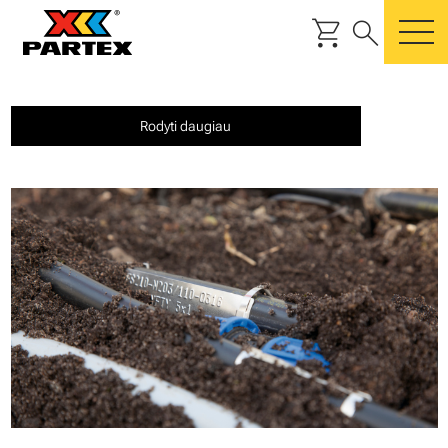
shopping_cart
search
m
Rodyti daugiau