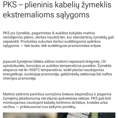
PKS – plieninis kabelių žymeklis
ekstremalioms sąlygoms
PKS yra žymeklis, pagamintas iš aukštos kokybės matinio
nerūdijančio plieno, skirtas naudoti ten, kur standartinių žymeklių gali
nepakakti. Produktas sukurtas darbui sudėtingomis aplinkos
sąlygomis — tiek lauke, tiek sudėtingose pramoninėse srityse.
Įspausti žymėjimai išlieka aiškiai matomi nepaisant drėgmės, UV
spinduliuotės, korozijos ar aukštos temperatūros poveikio. Žymeklis
atsparus net iki +500°C temperatūrai, todėl plačiai naudojamas
energetikoje, sunkiojoje pramonėje, geležinkelių sektoriuje bei naftos
chemijos pramonėje.
Matinis satininis paviršius sumažina šviesos atspindžius ir pagerina
žymėjimų įskaitomumą net stipriai apšviestose vietose. PKS gali būti
montuojamas naudojant kabelių tvirtinimo dirželius, kniedes arba
varžtus — priklausomai nuo taikymo poreikių.