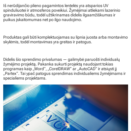
Iš nerūdijančio plieno pagamintos lentelės yra atsparios UV
spinduliuotei ir atmosferos poveikiui. Žymėjimai atliekami lazerinio
graviravimo būdu, todėl užtikrinamas didelis ilgaamžiškumas ir
puikus įskaitomumas net po ilgo naudojimo.
Produktas gali būti komplektuojamas su lipnia juosta arba montavimo
skylėmis, todėl montavimas yra greitas ir patogus.
Didelis šio sprendimo privalumas — galimybė paruošti individualų
žymėjimo projektą. Pakanka sukurti projektą naudojant tokias
programas kaip „Word“, „CorelDRAW“ ar „AutoCAD“ ir atsiųsti jį
„Partex“. Tai ypač patogus sprendimas individualiems žymėjimams ir
specialiems projektams.