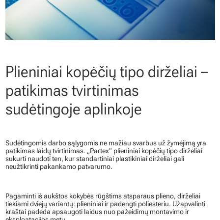
Plieniniai kopėčių tipo dirželiai –
patikimas tvirtinimas
sudėtingoje aplinkoje
Sudėtingomis darbo sąlygomis ne mažiau svarbus už žymėjimą yra
patikimas laidų tvirtinimas. „Partex“ plieniniai kopėčių tipo dirželiai
sukurti naudoti ten, kur standartiniai plastikiniai dirželiai gali
neužtikrinti pakankamo patvarumo.
Pagaminti iš aukštos kokybės rūgštims atsparaus plieno, dirželiai
tiekiami dviejų variantų: plieniniai ir padengti poliesteriu. Užapvalinti
kraštai padeda apsaugoti laidus nuo pažeidimų montavimo ir
eksploatacijos metu.