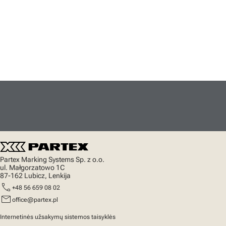
Partex Marking Systems Sp. z o.o.
ul. Małgorzatowo 1C
87-162 Lubicz, Lenkija
call
+48 56 659 08 02
mail
office@partex.pl
Internetinės užsakymų sistemos taisyklės