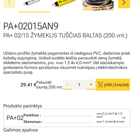
chevron_left
chevron_right
PA+02015AN9
PA+ 02/15 ŽYMEKLIS TUŠČIAS BALTAS (200 vnt.)
Uždaro profilio žymeklis pagamintas iš nedegaus PVC, dedamas prieš
kabelių sujungimą. Unikali sudėtis leidžia panaudoti vieną žymeklį
dideliems skersmenims, pvz. nuo 1,5 iki 4,0 mm². Dėl stačiakampio
gretasienio formos aprašymas visuomet nukreipas į elektrotechnikos
specialisto pusę.
Pakuotė:
shopping_cart
29.41 €
-
+
Įdėti į krepšelį
siuntą
200 vnt.
Produkto parinktys
nuo 0,2 mm² iki 1,5
keyboard_arrow_down
Paviršius :
PA+02
mm²
Skersmuo :
nuo 1,3 mm iki 3 mm
Galimos spalvos