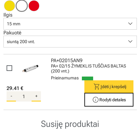
Ilgis
keyboard_arrow_down
15 mm
Pakuotė
keyboard_arrow_down
siuntą 200 vnt.
PA+02015AN9
PA+ 02/15 ŽYMEKLIS TUŠČIAS BALTAS
(200 vnt.)
Prieinamumas
shopping_cart
Įdėti į krepšelį
29.41 €
-
+
info
Rodyti detales
Susiję produktai