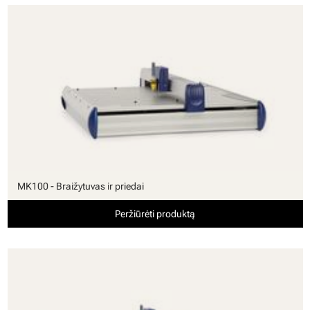
MK100 - Braižytuvas ir priedai
Peržiūrėti produktą