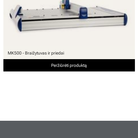
MK500 - Braižytuvas ir priedai
Peržiūrėti produktą