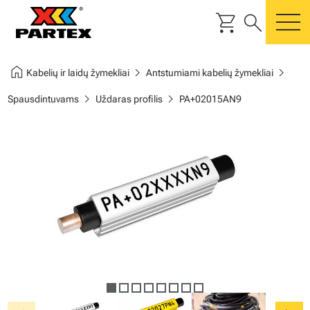
shopping_cart
search
m
home
chevron_right
chevron_right
Kabelių ir laidų žymekliai
Antstumiami kabelių žymekliai
chevron_right
chevron_right
Spausdintuvams
Uždaras profilis
PA+02015AN9