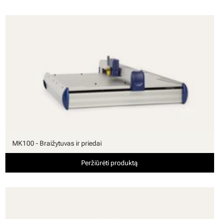
MK100 - Braižytuvas ir priedai
Peržiūrėti produktą