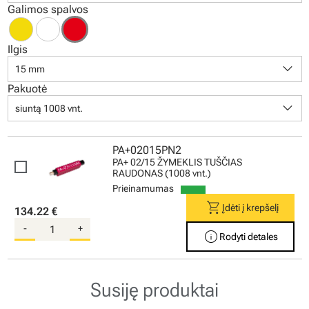
Galimos spalvos
Ilgis
keyboard_arrow_down
15 mm
Pakuotė
keyboard_arrow_down
siuntą 1008 vnt.
PA+02015PN2
PA+ 02/15 ŽYMEKLIS TUŠČIAS
RAUDONAS (1008 vnt.)
Prieinamumas
shopping_cart
Įdėti į krepšelį
134.22 €
-
+
info
Rodyti detales
Susiję produktai