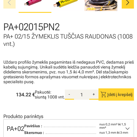
chevron_left
chevron_right
PA+02015PN2
PA+ 02/15 ŽYMEKLIS TUŠČIAS RAUDONAS (1008
vnt.)
Uždaro profilio žymeklis pagamintas iš nedegaus PVC, dedamas prieš
kabelių sujungimą. Unikali sudėtis leidžia panaudoti vieną žymeklį
dideliems skersmenims, pvz. nuo 1,5 iki 4,0 mm². Dėl stačiakampio
gretasienio formos aprašymas visuomet nukreipas į elektrotechnikos
specialisto pusę.
Pakuotė:
shopping_cart
134.22 €
-
+
Įdėti į krepšelį
siuntą
1008 vnt.
Produkto parinktys
nuo 0,2 mm² iki 1,5
keyboard_arrow_down
Paviršius :
PA+02
mm²
Skersmuo :
nuo 1,3 mm iki 3 mm