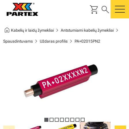
shopping_cart
search
m
home
chevron_right
chevron_right
Kabelių ir laidų žymekliai
Antstumiami kabelių žymekliai
chevron_right
chevron_right
Spausdintuvams
Uždaras profilis
PA+02015PN2