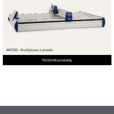
MK500 - Braižytuvas ir priedai
Peržiūrėti produktą