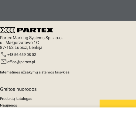
Partex Marking Systems Sp. z o.o.
ul. Małgorzatowo 1C
87-162 Lubicz, Lenkija
call
+48 56 659 08 02
mail
office@partex.pl
Internetinės užsakymų sistemos taisyklės
Greitos nuorodos
Produktų katalogas
Naujienos
Palaikymas
We mark the future
close
Apie mus
Jūsų krepšelis
© 2025 Partex Marking Systems