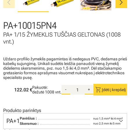
chevron_left
chevron_right
PA+10015PN4
PA+ 1/15 ŽYMEKLIS TUŠČIAS GELTONAS (1008
vnt.)
Uždaro profilio žymeklis pagamintas iš nedegaus PVC, dedamas prieš
kabelių sujungimą. Unikali sudėtis leidžia panaudoti vieną žymeklį
dideliems skersmenims, pvz. nuo 1,5 iki 4,0 mm². Dėl stačiakampio
gretasienio formos aprašymas visuomet nukreipas į elektrotechnikos
specialisto pusę.
Pakuotė:
shopping_cart
122.02 €
-
+
Įdėti į krepšelį
dežutė
1008 vnt.
Produkto parinktys
keyboard_arrow_down
Paviršius :
nuo 1,5 mm² iki 4 mm²
PA+1
Skersmuo :
nuo 2,5 mm iki 5 mm