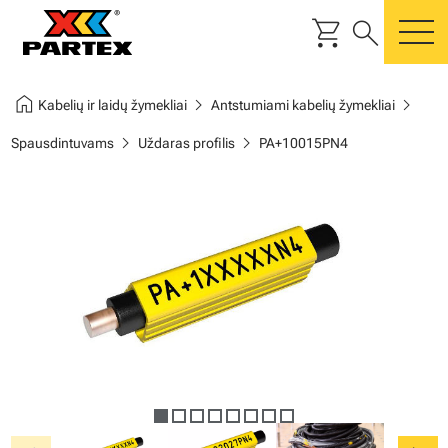
shopping_cart
search
m
home
chevron_right
chevron_right
Kabelių ir laidų žymekliai
Antstumiami kabelių žymekliai
chevron_right
chevron_right
Spausdintuvams
Uždaras profilis
PA+10015PN4