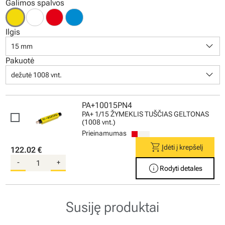
Galimos spalvos
Ilgis
keyboard_arrow_down
15 mm
Pakuotė
keyboard_arrow_down
dežutė 1008 vnt.
PA+10015PN4
PA+ 1/15 ŽYMEKLIS TUŠČIAS GELTONAS
(1008 vnt.)
Prieinamumas
shopping_cart
Įdėti į krepšelį
122.02 €
-
+
info
Rodyti detales
Susiję produktai