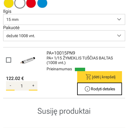
Ilgis
keyboard_arrow_down
15 mm
Pakuotė
keyboard_arrow_down
dežutė 1008 vnt.
PA+10015PN9
PA+ 1/15 ŽYMEKLIS TUŠČIAS BALTAS
(1008 vnt.)
Prieinamumas
shopping_cart
Įdėti į krepšelį
122.02 €
-
+
info
Rodyti detales
Susiję produktai