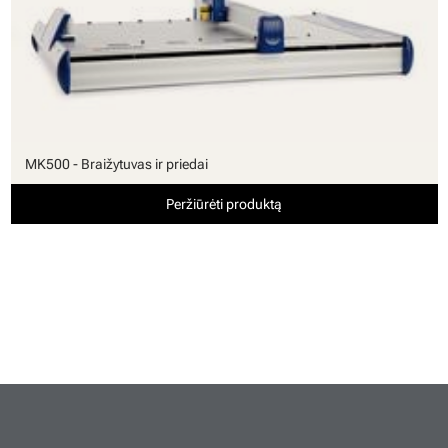
MK500 - Braižytuvas ir priedai
Peržiūrėti produktą