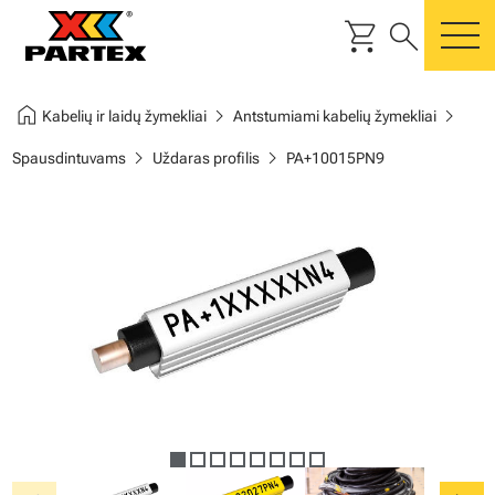
shopping_cart
search
m
home
chevron_right
chevron_right
Kabelių ir laidų žymekliai
Antstumiami kabelių žymekliai
chevron_right
chevron_right
Spausdintuvams
Uždaras profilis
PA+10015PN9