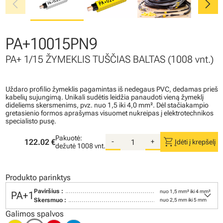
chevron_left
chevron_right
PA+10015PN9
PA+ 1/15 ŽYMEKLIS TUŠČIAS BALTAS (1008 vnt.)
Uždaro profilio žymeklis pagamintas iš nedegaus PVC, dedamas prieš
kabelių sujungimą. Unikali sudėtis leidžia panaudoti vieną žymeklį
dideliems skersmenims, pvz. nuo 1,5 iki 4,0 mm². Dėl stačiakampio
gretasienio formos aprašymas visuomet nukreipas į elektrotechnikos
specialisto pusę.
Pakuotė:
shopping_cart
122.02 €
-
+
Įdėti į krepšelį
dežutė
1008 vnt.
Produkto parinktys
keyboard_arrow_down
Paviršius :
nuo 1,5 mm² iki 4 mm²
PA+1
Skersmuo :
nuo 2,5 mm iki 5 mm
Galimos spalvos