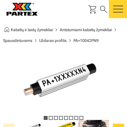
shopping_cart
search
m
home
chevron_right
chevron_right
Kabelių ir laidų žymekliai
Antstumiami kabelių žymekliai
chevron_right
chevron_right
Spausdintuvams
Uždaras profilis
PA+10042PN9