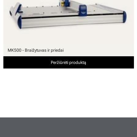
MK500 - Braižytuvas ir priedai
Peržiūrėti produktą