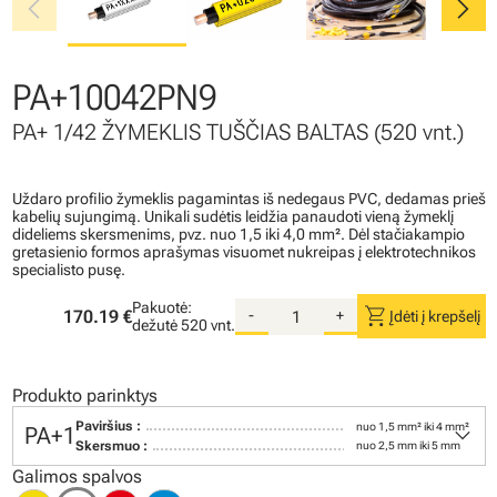
chevron_left
chevron_right
PA+10042PN9
PA+ 1/42 ŽYMEKLIS TUŠČIAS BALTAS (520 vnt.)
Uždaro profilio žymeklis pagamintas iš nedegaus PVC, dedamas prieš
kabelių sujungimą. Unikali sudėtis leidžia panaudoti vieną žymeklį
dideliems skersmenims, pvz. nuo 1,5 iki 4,0 mm². Dėl stačiakampio
gretasienio formos aprašymas visuomet nukreipas į elektrotechnikos
specialisto pusę.
Pakuotė:
shopping_cart
170.19 €
-
+
Įdėti į krepšelį
dežutė
520 vnt.
Produkto parinktys
keyboard_arrow_down
Paviršius :
nuo 1,5 mm² iki 4 mm²
PA+1
Skersmuo :
nuo 2,5 mm iki 5 mm
Galimos spalvos