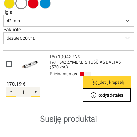
Ilgis
keyboard_arrow_down
42 mm
Pakuotė
keyboard_arrow_down
dežutė 520 vnt.
PA+10042PN9
PA+ 1/42 ŽYMEKLIS TUŠČIAS BALTAS
(520 vnt.)
Prieinamumas
shopping_cart
Įdėti į krepšelį
170.19 €
-
+
info
Rodyti detales
Susiję produktai