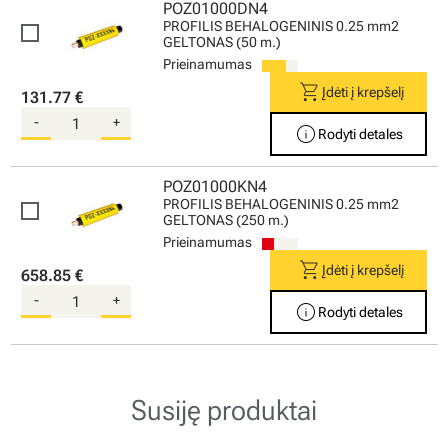
POZ01000DN4
PROFILIS BEHALOGENINIS 0.25 mm2
GELTONAS (50 m.)
Prieinamumas
shopping_cart
Įdėti į krepšelį
131.77 €
-
+
info
Rodyti detales
POZ01000KN4
PROFILIS BEHALOGENINIS 0.25 mm2
GELTONAS (250 m.)
Prieinamumas
shopping_cart
Įdėti į krepšelį
658.85 €
-
+
info
Rodyti detales
Susiję produktai