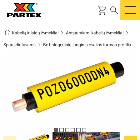
shopping_cart
search
m
home
chevron_right
chevron_right
Kabelių ir laidų žymekliai
Antstumiami kabelių žymekliai
chevron_right
Spausdintuvams
Be halogeninių junginių ovalios formos profilis