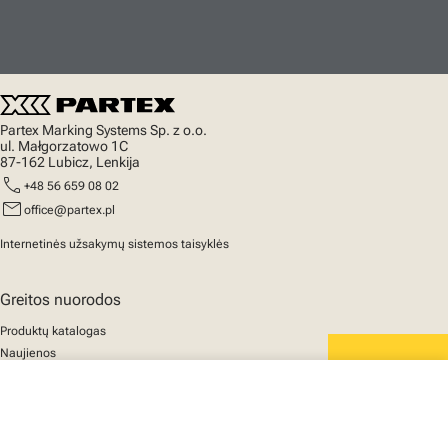
Partex Marking Systems Sp. z o.o.
ul. Małgorzatowo 1C
87-162 Lubicz, Lenkija
call
+48 56 659 08 02
mail
office@partex.pl
Internetinės užsakymų sistemos taisyklės
Greitos nuorodos
Produktų katalogas
Naujienos
Palaikymas
We mark the future
close
Apie mus
Jūsų krepšelis
© 2025 Partex Marking Systems