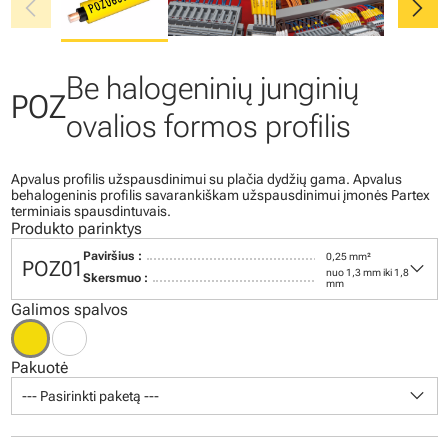
chevron_left
chevron_right
Be halogeninių junginių
POZ
ovalios formos profilis
Apvalus profilis užspausdinimui su plačia dydžių gama. Apvalus
behalogeninis profilis savarankiškam užspausdinimui įmonės Partex
terminiais spausdintuvais.
Produkto parinktys
Paviršius :
0,25 mm²
keyboard_arrow_down
POZ01
nuo 1,3 mm iki 1,8
Skersmuo :
mm
Galimos spalvos
Pakuotė
keyboard_arrow_down
--- Pasirinkti paketą ---