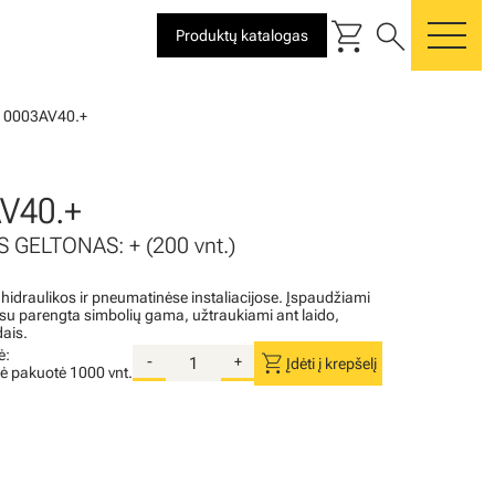
shopping_cart
search
Produktų katalogas
me
10003AV40.+
V40.+
 GELTONAS: + (200 vnt.)
 hidraulikos ir pneumatinėse instaliacijose. Įspaudžiami
i su parengta simbolių gama, užtraukiami ant laido,
dais.
ė:
shopping_cart
-
+
Įdėti į krepšelį
nė pakuotė
1000 vnt.