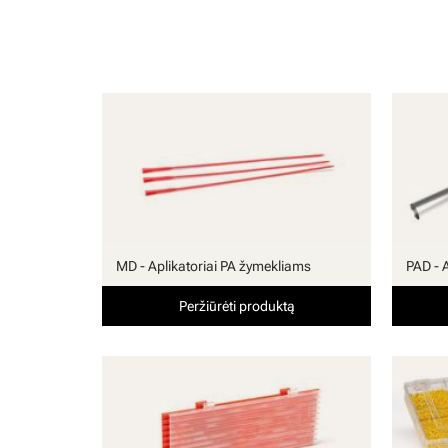
MD - Aplikatoriai PA žymekliams
PAD - 
Peržiūrėti produktą