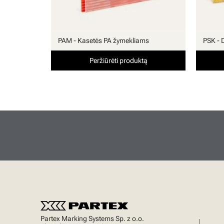
PAM - Kasetės PA žymekliams
PSK - 
Peržiūrėti produktą
Partex Marking Systems Sp. z o.o.