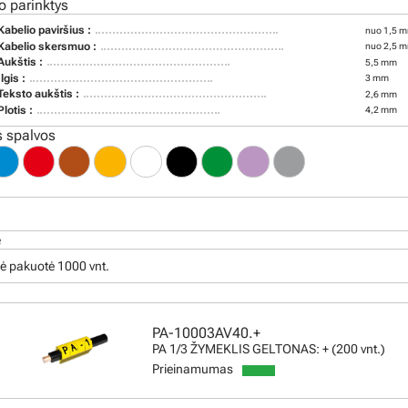
o parinktys
Kabelio paviršius :
nuo 1,5 m
Kabelio skersmuo :
nuo 2,5 m
Aukštis :
5,5 mm
Ilgis :
3 mm
Teksto aukštis :
2,6 mm
Plotis :
4,2 mm
 spalvos
ė
ė pakuotė 1000 vnt.
PA-10003AV40.+
PA 1/3 ŽYMEKLIS GELTONAS: + (200 vnt.)
Prieinamumas