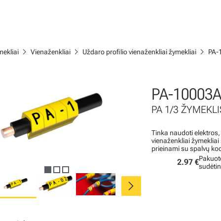
chevron_right
chevron_right
chevron_right
ekliai
Vienaženkliai
Uždaro profilio vienaženkliai žymekliai
PA-
PA-10003A
PA 1/3 ŽYMEKLIS
Tinka naudoti elektros,
vienaženkliai žymeklia
prieinami su spalvų ko
Pakuot
2.97 €
sudėti
chevron_right