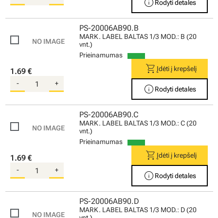
info
Rodyti detales
PS-20006AB90.B
MARK. LABEL BALTAS 1/3 MOD.: B (20
vnt.)
Prieinamumas
shopping_cart
Įdėti į krepšelį
1.69 €
-
+
info
Rodyti detales
PS-20006AB90.C
MARK. LABEL BALTAS 1/3 MOD.: C (20
vnt.)
Prieinamumas
shopping_cart
Įdėti į krepšelį
1.69 €
-
+
info
Rodyti detales
PS-20006AB90.D
MARK. LABEL BALTAS 1/3 MOD.: D (20
vnt.)