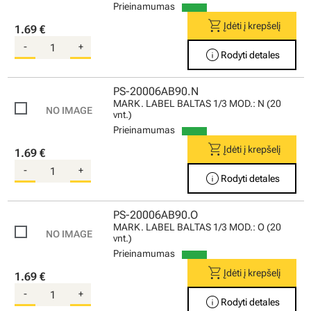
Prieinamumas
shopping_cart
Įdėti į krepšelį
1.69 €
-
+
info
Rodyti detales
PS-20006AB90.N
MARK. LABEL BALTAS 1/3 MOD.: N (20
vnt.)
Prieinamumas
shopping_cart
Įdėti į krepšelį
1.69 €
-
+
info
Rodyti detales
PS-20006AB90.O
MARK. LABEL BALTAS 1/3 MOD.: O (20
vnt.)
Prieinamumas
shopping_cart
Įdėti į krepšelį
1.69 €
-
+
info
Rodyti detales