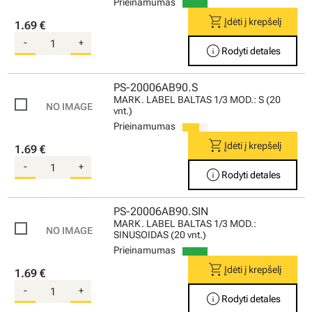
Prieinamumas
shopping_cart
Įdėti į krepšelį
1.69 €
-
+
info
Rodyti detales
PS-20006AB90.S
MARK. LABEL BALTAS 1/3 MOD.: S (20
vnt.)
Prieinamumas
shopping_cart
Įdėti į krepšelį
1.69 €
-
+
info
Rodyti detales
PS-20006AB90.SIN
MARK. LABEL BALTAS 1/3 MOD.:
SINUSOIDAS (20 vnt.)
Prieinamumas
shopping_cart
Įdėti į krepšelį
1.69 €
-
+
info
Rodyti detales