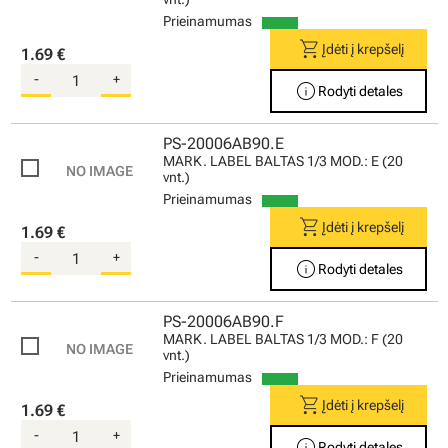
Prieinamumas
shopping_cart
Įdėti į krepšelį
1.69 €
-
+
info
Rodyti detales
PS-20006AB90.E
MARK. LABEL BALTAS 1/3 MOD.: E (20
vnt.)
Prieinamumas
shopping_cart
Įdėti į krepšelį
1.69 €
-
+
info
Rodyti detales
PS-20006AB90.F
MARK. LABEL BALTAS 1/3 MOD.: F (20
vnt.)
Prieinamumas
shopping_cart
Įdėti į krepšelį
1.69 €
-
+
info
Rodyti detales