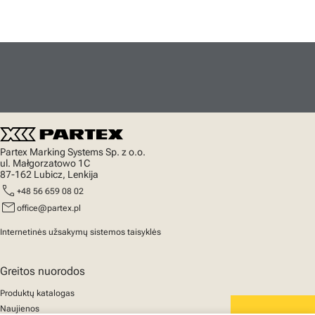
Partex Marking Systems Sp. z o.o.
ul. Małgorzatowo 1C
87-162 Lubicz, Lenkija
call
+48 56 659 08 02
mail
office@partex.pl
Internetinės užsakymų sistemos taisyklės
Greitos nuorodos
Produktų katalogas
Naujienos