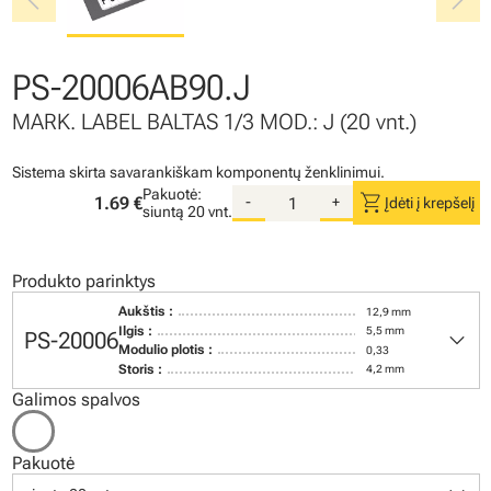
chevron_left
chevron_right
PS-20006AB90.J
MARK. LABEL BALTAS 1/3 MOD.: J (20 vnt.)
Sistema skirta savarankiškam komponentų ženklinimui.
Pakuotė:
shopping_cart
1.69 €
-
+
Įdėti į krepšelį
siuntą
20 vnt.
Produkto parinktys
Aukštis :
12,9 mm
keyboard_arrow_down
Ilgis :
5,5 mm
PS-20006
Modulio plotis :
0,33
Storis :
4,2 mm
Galimos spalvos
Pakuotė