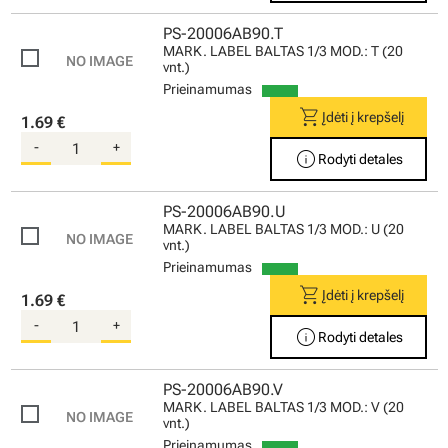
PS-20006AB90.T
MARK. LABEL BALTAS 1/3 MOD.: T (20
vnt.)
Prieinamumas
shopping_cart
Įdėti į krepšelį
1.69 €
-
+
info
Rodyti detales
PS-20006AB90.U
MARK. LABEL BALTAS 1/3 MOD.: U (20
vnt.)
Prieinamumas
shopping_cart
Įdėti į krepšelį
1.69 €
-
+
info
Rodyti detales
PS-20006AB90.V
MARK. LABEL BALTAS 1/3 MOD.: V (20
vnt.)
Prieinamumas