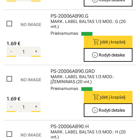
PS-20006AB90.G
MARK. LABEL BALTAS 1/3 MOD.: G (20
vnt.)
Prieinamumas
shopping_cart
Įdėti į krepšelį
1.69 €
-
+
info
Rodyti detales
PS-20006AB90.GRD
MARK. LABEL BALTAS 1/3 MOD.:
ĮŽEMINIMAS (20 vnt.)
Prieinamumas
shopping_cart
Įdėti į krepšelį
1.69 €
-
+
info
Rodyti detales
PS-20006AB90.H
MARK. LABEL BALTAS 1/3 MOD.: H (20
vnt.)