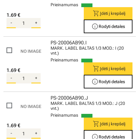
Prieinamumas
shopping_cart
Įdėti į krepšelį
1.69 €
-
+
info
Rodyti detales
PS-20006AB90.I
MARK. LABEL BALTAS 1/3 MOD.: I (20
vnt.)
Prieinamumas
shopping_cart
Įdėti į krepšelį
1.69 €
-
+
info
Rodyti detales
PS-20006AB90.J
MARK. LABEL BALTAS 1/3 MOD.: J (20
vnt.)
Prieinamumas
shopping_cart
Įdėti į krepšelį
1.69 €
-
+
info
Rodyti detales