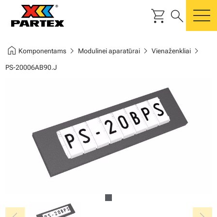
shopping_cart
search
m
home
chevron_right
chevron_right
chevron_right
Komponentams
Modulinei aparatūrai
Vienaženkliai
PS-20006AB90.J