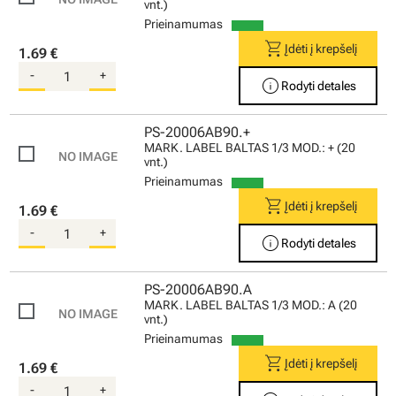
vnt.)
Prieinamumas
shopping_cart
Įdėti į krepšelį
1.69 €
-
+
info
Rodyti detales
PS-20006AB90.+
MARK. LABEL BALTAS 1/3 MOD.: + (20
vnt.)
Prieinamumas
shopping_cart
Įdėti į krepšelį
1.69 €
-
+
info
Rodyti detales
PS-20006AB90.A
MARK. LABEL BALTAS 1/3 MOD.: A (20
vnt.)
Prieinamumas
shopping_cart
Įdėti į krepšelį
1.69 €
-
+