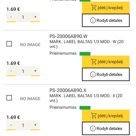
shopping_cart
Įdėti į krepšelį
1.69 €
-
+
info
Rodyti detales
PS-20006AB90.W
MARK. LABEL BALTAS 1/3 MOD.: W (20
vnt.)
Prieinamumas
shopping_cart
Įdėti į krepšelį
1.69 €
-
+
info
Rodyti detales
PS-20006AB90.X
MARK. LABEL BALTAS 1/3 MOD.: X (20
vnt.)
Prieinamumas
shopping_cart
Įdėti į krepšelį
1.69 €
-
+
info
Rodyti detales