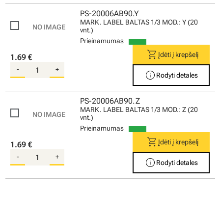
PS-20006AB90.Y
MARK. LABEL BALTAS 1/3 MOD.: Y (20
vnt.)
Prieinamumas
shopping_cart
Įdėti į krepšelį
1.69 €
-
+
info
Rodyti detales
PS-20006AB90.Z
MARK. LABEL BALTAS 1/3 MOD.: Z (20
vnt.)
Prieinamumas
shopping_cart
Įdėti į krepšelį
1.69 €
-
+
info
Rodyti detales