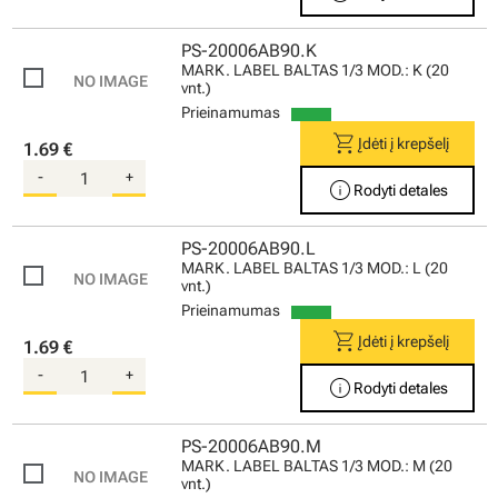
PS-20006AB90.K
MARK. LABEL BALTAS 1/3 MOD.: K (20
vnt.)
Prieinamumas
shopping_cart
Įdėti į krepšelį
1.69 €
-
+
info
Rodyti detales
PS-20006AB90.L
MARK. LABEL BALTAS 1/3 MOD.: L (20
vnt.)
Prieinamumas
shopping_cart
Įdėti į krepšelį
1.69 €
-
+
info
Rodyti detales
PS-20006AB90.M
MARK. LABEL BALTAS 1/3 MOD.: M (20
vnt.)