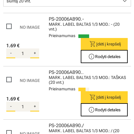
keyboard_arrow_down
siuntą 20 vnt.
PS-20006AB90.-
MARK. LABEL BALTAS 1/3 MOD.: - (20
vnt.)
Prieinamumas
shopping_cart
Įdėti į krepšelį
1.69 €
-
+
info
Rodyti detales
PS-20006AB90..
MARK. LABEL BALTAS 1/3 MOD.: TAŠKAS
(20 vnt.)
Prieinamumas
shopping_cart
Įdėti į krepšelį
1.69 €
-
+
info
Rodyti detales
PS-20006AB90./
MARK. LABEL BALTAS 1/3 MOD.: / (20