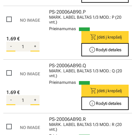
PS-20006AB90.P
MARK. LABEL BALTAS 1/3 MOD.: P (20
vnt.)
Prieinamumas
shopping_cart
Įdėti į krepšelį
1.69 €
-
+
info
Rodyti detales
PS-20006AB90.Q
MARK. LABEL BALTAS 1/3 MOD.: Q (20
vnt.)
Prieinamumas
shopping_cart
Įdėti į krepšelį
1.69 €
-
+
info
Rodyti detales
PS-20006AB90.R
MARK. LABEL BALTAS 1/3 MOD.: R (20
vnt.)