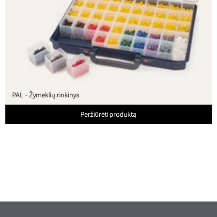
PAL - Žymeklių rinkinys
Peržiūrėti produktą