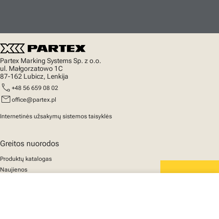
Partex Marking Systems Sp. z o.o.
ul. Małgorzatowo 1C
87-162 Lubicz, Lenkija
call
+48 56 659 08 02
mail
office@partex.pl
Internetinės užsakymų sistemos taisyklės
Greitos nuorodos
Produktų katalogas
Naujienos
Palaikymas
We mark the future
close
Apie mus
Jūsų krepšelis
© 2025 Partex Marking Systems