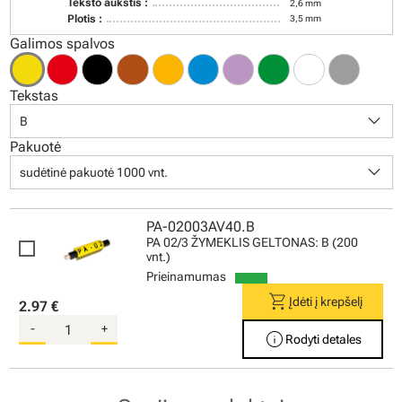
Teksto aukštis :
2,6 mm
Plotis :
3,5 mm
Galimos spalvos
Tekstas
keyboard_arrow_down
B
Pakuotė
keyboard_arrow_down
sudėtinė pakuotė 1000 vnt.
PA-02003AV40.B
PA 02/3 ŽYMEKLIS GELTONAS: B (200
vnt.)
Prieinamumas
shopping_cart
Įdėti į krepšelį
2.97 €
-
+
info
Rodyti detales