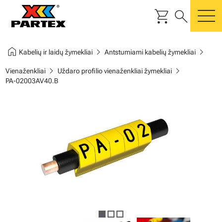
shopping_cart
search
m
home
chevron_right
chevron_right
Kabelių ir laidų žymekliai
Antstumiami kabelių žymekliai
chevron_right
chevron_right
Vienaženkliai
Uždaro profilio vienaženkliai žymekliai
PA-02003AV40.B