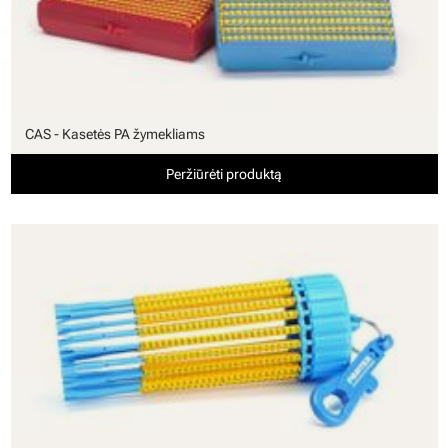
CAS - Kasetės PA žymekliams
Peržiūrėti produktą