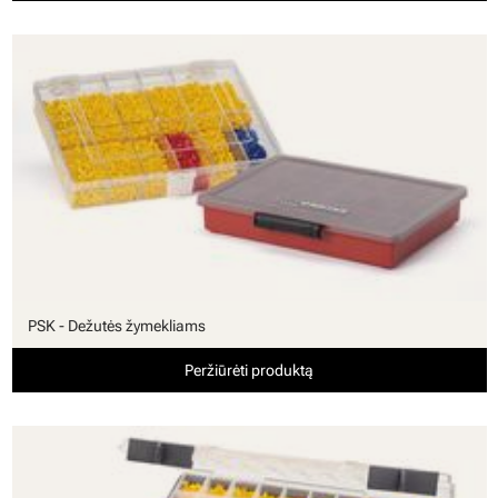
PSK - Dežutės žymekliams
Peržiūrėti produktą