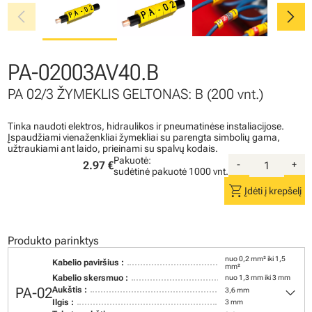
chevron_left
chevron_right
PA-02003AV40.B
PA 02/3 ŽYMEKLIS GELTONAS: B (200 vnt.)
Tinka naudoti elektros, hidraulikos ir pneumatinėse instaliacijose.
Įspaudžiami vienaženkliai žymekliai su parengta simbolių gama,
užtraukiami ant laido, prieinami su spalvų kodais.
Pakuotė:
2.97 €
-
+
sudėtinė pakuotė
1000 vnt.
shopping_cart
Įdėti į krepšelį
Produkto parinktys
nuo 0,2 mm² iki 1,5
Kabelio paviršius :
mm²
Kabelio skersmuo :
nuo 1,3 mm iki 3 mm
keyboard_arrow_down
PA-02
Aukštis :
3,6 mm
Ilgis :
3 mm