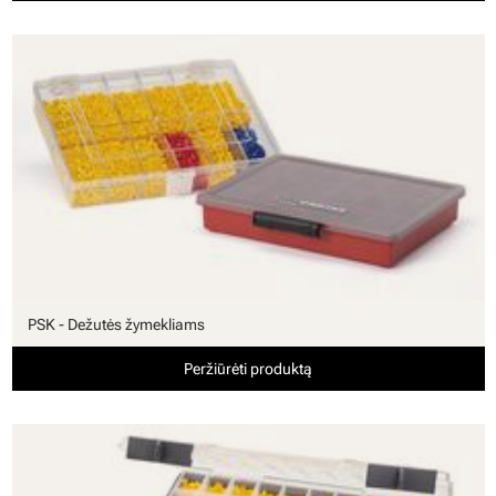
PSK - Dežutės žymekliams
Peržiūrėti produktą