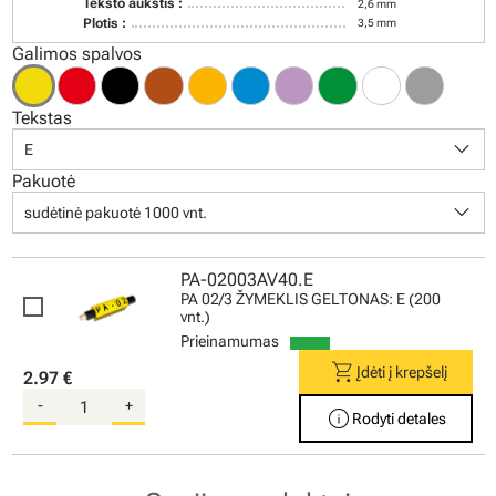
Teksto aukštis :
2,6 mm
Plotis :
3,5 mm
Galimos spalvos
Tekstas
keyboard_arrow_down
E
Pakuotė
keyboard_arrow_down
sudėtinė pakuotė 1000 vnt.
PA-02003AV40.E
PA 02/3 ŽYMEKLIS GELTONAS: E (200
vnt.)
Prieinamumas
shopping_cart
Įdėti į krepšelį
2.97 €
-
+
info
Rodyti detales