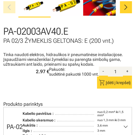
chevron_left
chevron_right
PA-02003AV40.E
PA 02/3 ŽYMEKLIS GELTONAS: E (200 vnt.)
Tinka naudoti elektros, hidraulikos ir pneumatinėse instaliacijose.
Įspaudžiami vienaženkliai žymekliai su parengta simbolių gama,
užtraukiami ant laido, prieinami su spalvų kodais.
Pakuotė:
2.97 €
-
+
sudėtinė pakuotė
1000 vnt.
shopping_cart
Įdėti į krepšelį
Produkto parinktys
nuo 0,2 mm² iki 1,5
Kabelio paviršius :
mm²
Kabelio skersmuo :
nuo 1,3 mm iki 3 mm
keyboard_arrow_down
PA-02
Aukštis :
3,6 mm
Ilgis :
3 mm