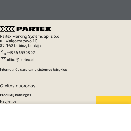
Partex Marking Systems Sp. z o.o.
ul. Małgorzatowo 1C
87-162 Lubicz, Lenkija
call
+48 56 659 08 02
mail
office@partex.pl
Internetinės užsakymų sistemos taisyklės
Greitos nuorodos
Produktų katalogas
Naujienos
Palaikymas
We mark the future
close
Apie mus
Jūsų krepšelis
© 2025 Partex Marking Systems