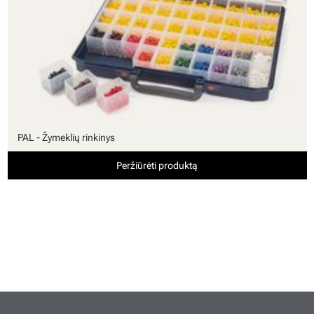
PAL - Žymeklių rinkinys
Peržiūrėti produktą