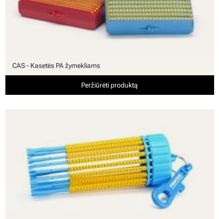
CAS - Kasetės PA žymekliams
Peržiūrėti produktą