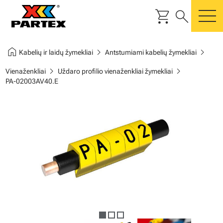
shopping_cart
search
m
home
chevron_right
chevron_right
Kabelių ir laidų žymekliai
Antstumiami kabelių žymekliai
chevron_right
chevron_right
Vienaženkliai
Uždaro profilio vienaženkliai žymekliai
PA-02003AV40.E