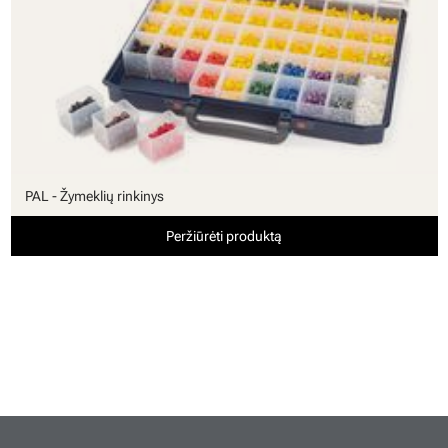
PAL - Žymeklių rinkinys
Peržiūrėti produktą