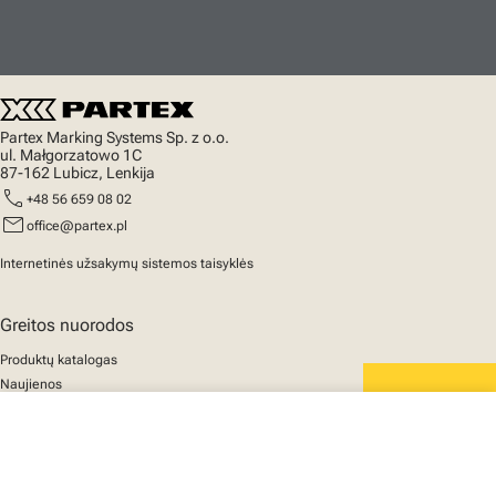
Partex Marking Systems Sp. z o.o.
ul. Małgorzatowo 1C
87-162 Lubicz, Lenkija
call
+48 56 659 08 02
mail
office@partex.pl
Internetinės užsakymų sistemos taisyklės
Greitos nuorodos
Produktų katalogas
Naujienos
Palaikymas
We mark the future
close
Apie mus
Jūsų krepšelis
© 2025 Partex Marking Systems