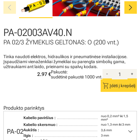
chevron_left
chevron_right
PA-02003AV40.N
PA 02/3 ŽYMEKLIS GELTONAS: O (200 vnt.)
Tinka naudoti elektros, hidraulikos ir pneumatinėse instaliacijose.
Įspaudžiami vienaženkliai žymekliai su parengta simbolių gama,
užtraukiami ant laido, prieinami su spalvų kodais.
Pakuotė:
2.97 €
-
+
sudėtinė pakuotė
1000 vnt.
shopping_cart
Įdėti į krepšelį
Produkto parinktys
nuo 0,2 mm² iki 1,5
Kabelio paviršius :
mm²
Kabelio skersmuo :
nuo 1,3 mm iki 3 mm
keyboard_arrow_down
PA-02
Aukštis :
3,6 mm
Ilgis :
3 mm