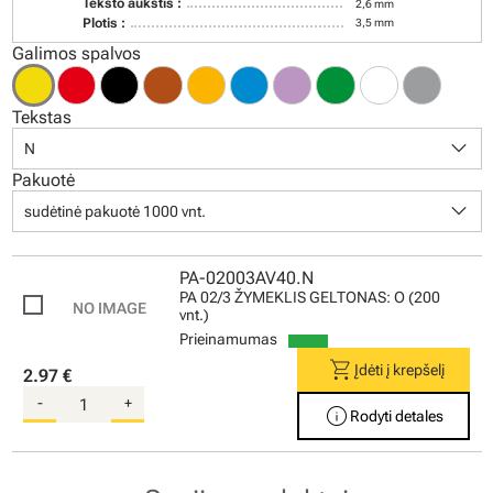
Teksto aukštis :
2,6 mm
Plotis :
3,5 mm
Galimos spalvos
Tekstas
keyboard_arrow_down
N
Pakuotė
keyboard_arrow_down
sudėtinė pakuotė 1000 vnt.
PA-02003AV40.N
PA 02/3 ŽYMEKLIS GELTONAS: O (200
vnt.)
Prieinamumas
shopping_cart
Įdėti į krepšelį
2.97 €
-
+
info
Rodyti detales