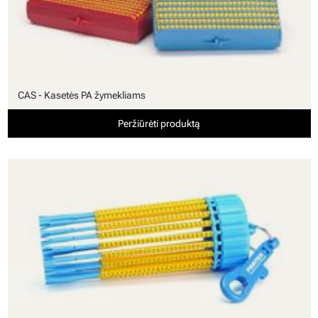
CAS - Kasetės PA žymekliams
Peržiūrėti produktą