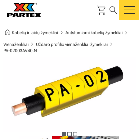
shopping_cart
search
m
home
chevron_right
chevron_right
Kabelių ir laidų žymekliai
Antstumiami kabelių žymekliai
chevron_right
chevron_right
Vienaženkliai
Uždaro profilio vienaženkliai žymekliai
PA-02003AV40.N