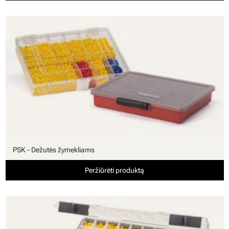
PSK - Dežutės žymekliams
Peržiūrėti produktą