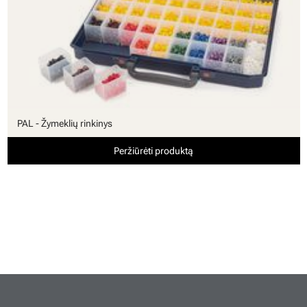
PAL - Žymeklių rinkinys
Peržiūrėti produktą