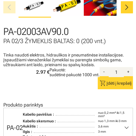
chevron_left
chevron_right
PA-02003AV90.0
PA 02/3 ŽYMEKLIS BALTAS: 0 (200 vnt.)
Tinka naudoti elektros, hidraulikos ir pneumatinėse instaliacijose.
Įspaudžiami vienaženkliai žymekliai su parengta simbolių gama,
užtraukiami ant laido, prieinami su spalvų kodais.
Pakuotė:
2.97 €
-
+
sudėtinė pakuotė
1000 vnt.
shopping_cart
Įdėti į krepšelį
Produkto parinktys
nuo 0,2 mm² iki 1,5
Kabelio paviršius :
mm²
Kabelio skersmuo :
nuo 1,3 mm iki 3 mm
keyboard_arrow_down
PA-02
Aukštis :
3,6 mm
Ilgis :
3 mm