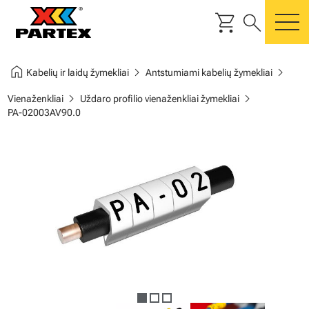
shopping_cart
search
m
home
chevron_right
chevron_right
Kabelių ir laidų žymekliai
Antstumiami kabelių žymekliai
chevron_right
chevron_right
Vienaženkliai
Uždaro profilio vienaženkliai žymekliai
PA-02003AV90.0