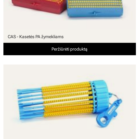
CAS - Kasetės PA žymekliams
Peržiūrėti produktą