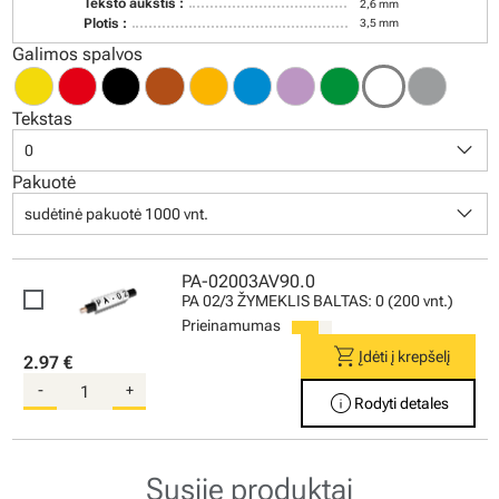
Teksto aukštis :
2,6 mm
Plotis :
3,5 mm
Galimos spalvos
Tekstas
keyboard_arrow_down
0
Pakuotė
keyboard_arrow_down
sudėtinė pakuotė 1000 vnt.
PA-02003AV90.0
PA 02/3 ŽYMEKLIS BALTAS: 0 (200 vnt.)
Prieinamumas
shopping_cart
Įdėti į krepšelį
2.97 €
-
+
info
Rodyti detales
Susiję produktai