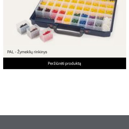
PAL - Žymeklių rinkinys
Peržiūrėti produktą