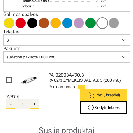
Teksto aukštis :
2,6 mm
Plotis :
3,5 mm
Galimos spalvos
Tekstas
keyboard_arrow_down
3
Pakuotė
keyboard_arrow_down
sudėtinė pakuotė 1000 vnt.
PA-02003AV90.3
PA 02/3 ŽYMEKLIS BALTAS: 3 (200 vnt.)
Prieinamumas
shopping_cart
Įdėti į krepšelį
2.97 €
-
+
info
Rodyti detales
Susiję produktai