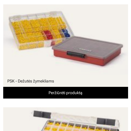
PSK - Dežutės žymekliams
Peržiūrėti produktą