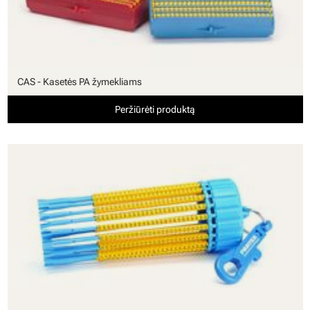
CAS - Kasetės PA žymekliams
Peržiūrėti produktą