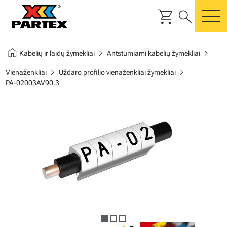
shopping_cart
search
m
home
chevron_right
chevron_right
Kabelių ir laidų žymekliai
Antstumiami kabelių žymekliai
chevron_right
chevron_right
Vienaženkliai
Uždaro profilio vienaženkliai žymekliai
PA-02003AV90.3