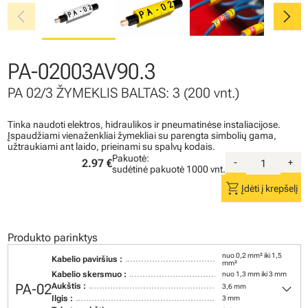
chevron_left
chevron_right
PA-02003AV90.3
PA 02/3 ŽYMEKLIS BALTAS: 3 (200 vnt.)
Tinka naudoti elektros, hidraulikos ir pneumatinėse instaliacijose.
Įspaudžiami vienaženkliai žymekliai su parengta simbolių gama,
užtraukiami ant laido, prieinami su spalvų kodais.
Pakuotė:
2.97 €
-
+
sudėtinė pakuotė
1000 vnt.
shopping_cart
Įdėti į krepšelį
Produkto parinktys
nuo 0,2 mm² iki 1,5
Kabelio paviršius :
mm²
Kabelio skersmuo :
nuo 1,3 mm iki 3 mm
keyboard_arrow_down
PA-02
Aukštis :
3,6 mm
Ilgis :
3 mm