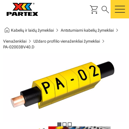
shopping_cart
search
m
home
chevron_right
chevron_right
Kabelių ir laidų žymekliai
Antstumiami kabelių žymekliai
chevron_right
chevron_right
Vienaženkliai
Uždaro profilio vienaženkliai žymekliai
PA-02003BV40.D