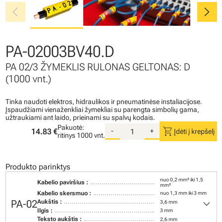
chevron_left
chevron_right
PA-02003BV40.D
PA 02/3 ŽYMEKLIS RULONAS GELTONAS: D
(1000 vnt.)
Tinka naudoti elektros, hidraulikos ir pneumatinėse instaliacijose.
Įspaudžiami vienaženkliai žymekliai su parengta simbolių gama,
užtraukiami ant laido, prieinami su spalvų kodais.
Pakuotė:
shopping_cart
14.83 €
-
+
Įdėti į krepšelį
ritinys
1000 vnt.
Produkto parinktys
nuo 0,2 mm² iki 1,5
Kabelio paviršius :
mm²
Kabelio skersmuo :
nuo 1,3 mm iki 3 mm
keyboard_arrow_down
PA-02
Aukštis :
3,6 mm
Ilgis :
3 mm
Teksto aukštis :
2,6 mm