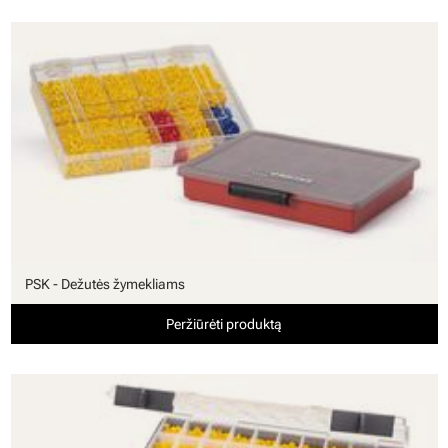
PSK - Dežutės žymekliams
Peržiūrėti produktą