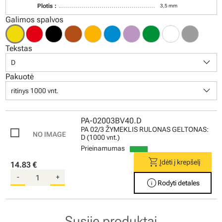
Plotis :
3,5 mm
Galimos spalvos
Tekstas
keyboard_arrow_down
D
Pakuotė
keyboard_arrow_down
ritinys 1000 vnt.
PA-02003BV40.D
PA 02/3 ŽYMEKLIS RULONAS GELTONAS:
D (1000 vnt.)
Prieinamumas
shopping_cart
Įdėti į krepšelį
14.83 €
-
+
info
Rodyti detales
Susiję produktai