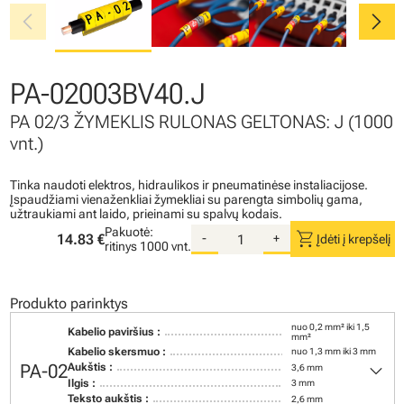
chevron_left
chevron_right
PA-02003BV40.J
PA 02/3 ŽYMEKLIS RULONAS GELTONAS: J (1000
vnt.)
Tinka naudoti elektros, hidraulikos ir pneumatinėse instaliacijose.
Įspaudžiami vienaženkliai žymekliai su parengta simbolių gama,
užtraukiami ant laido, prieinami su spalvų kodais.
Pakuotė:
shopping_cart
14.83 €
-
+
Įdėti į krepšelį
ritinys
1000 vnt.
Produkto parinktys
nuo 0,2 mm² iki 1,5
Kabelio paviršius :
mm²
Kabelio skersmuo :
nuo 1,3 mm iki 3 mm
keyboard_arrow_down
PA-02
Aukštis :
3,6 mm
Ilgis :
3 mm
Teksto aukštis :
2,6 mm