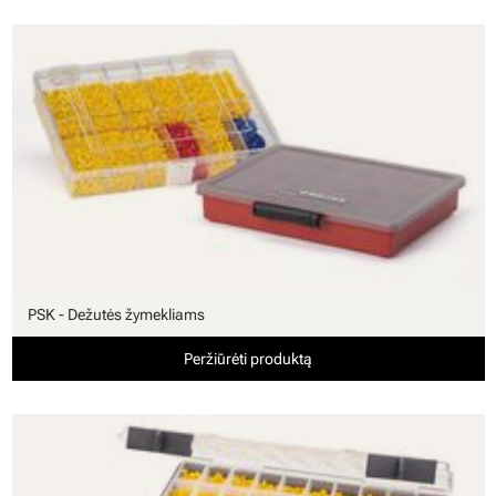
PSK - Dežutės žymekliams
Peržiūrėti produktą