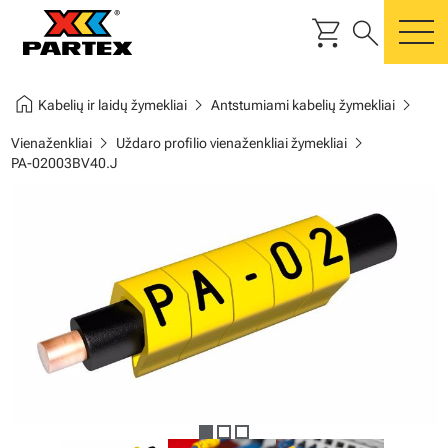
shopping_cart
search
m
home
chevron_right
chevron_right
Kabelių ir laidų žymekliai
Antstumiami kabelių žymekliai
chevron_right
chevron_right
Vienaženkliai
Uždaro profilio vienaženkliai žymekliai
PA-02003BV40.J