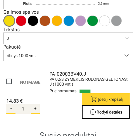
Plotis :
3,5 mm
Galimos spalvos
Tekstas
keyboard_arrow_down
J
Pakuotė
keyboard_arrow_down
ritinys 1000 vnt.
PA-02003BV40.J
PA 02/3 ŽYMEKLIS RULONAS GELTONAS:
J (1000 vnt.)
Prieinamumas
shopping_cart
Įdėti į krepšelį
14.83 €
-
+
info
Rodyti detales
Susiję produktai