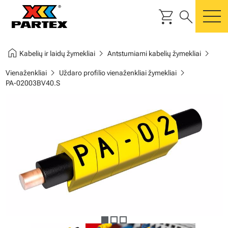
shopping_cart
search
m
home
chevron_right
chevron_right
Kabelių ir laidų žymekliai
Antstumiami kabelių žymekliai
chevron_right
chevron_right
Vienaženkliai
Uždaro profilio vienaženkliai žymekliai
PA-02003BV40.S