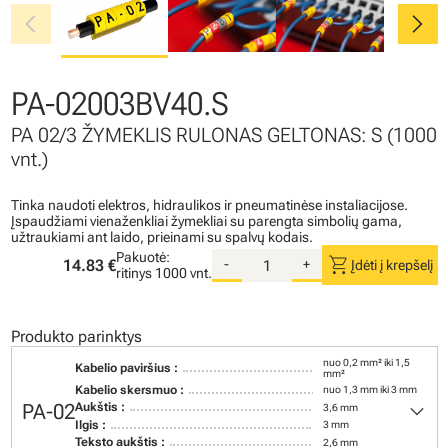
chevron_left
chevron_right
PA-02003BV40.S
PA 02/3 ŽYMEKLIS RULONAS GELTONAS: S (1000
vnt.)
Tinka naudoti elektros, hidraulikos ir pneumatinėse instaliacijose.
Įspaudžiami vienaženkliai žymekliai su parengta simbolių gama,
užtraukiami ant laido, prieinami su spalvų kodais.
Pakuotė:
shopping_cart
14.83 €
-
+
Įdėti į krepšelį
ritinys
1000 vnt.
Produkto parinktys
nuo 0,2 mm² iki 1,5
Kabelio paviršius :
mm²
Kabelio skersmuo :
nuo 1,3 mm iki 3 mm
keyboard_arrow_down
PA-02
Aukštis :
3,6 mm
Ilgis :
3 mm
Teksto aukštis :
2,6 mm