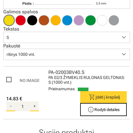
Plotis :
3,5 mm
Galimos spalvos
Tekstas
keyboard_arrow_down
S
Pakuotė
keyboard_arrow_down
ritinys 1000 vnt.
PA-02003BV40.S
PA 02/3 ŽYMEKLIS RULONAS GELTONAS:
S (1000 vnt.)
Prieinamumas
shopping_cart
Įdėti į krepšelį
14.83 €
-
+
info
Rodyti detales
Susiję produktai