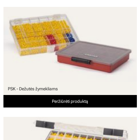
PSK - Dežutės žymekliams
Peržiūrėti produktą