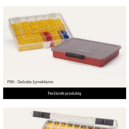
PSK - Dežutės žymekliams
Peržiūrėti produktą