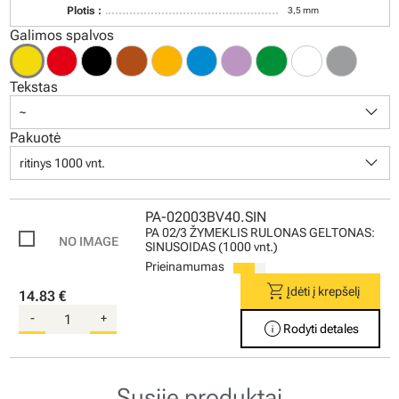
Plotis :
3,5 mm
Galimos spalvos
Tekstas
keyboard_arrow_down
~
Pakuotė
keyboard_arrow_down
ritinys 1000 vnt.
PA-02003BV40.SIN
PA 02/3 ŽYMEKLIS RULONAS GELTONAS:
SINUSOIDAS (1000 vnt.)
Prieinamumas
shopping_cart
Įdėti į krepšelį
14.83 €
-
+
info
Rodyti detales
Susiję produktai