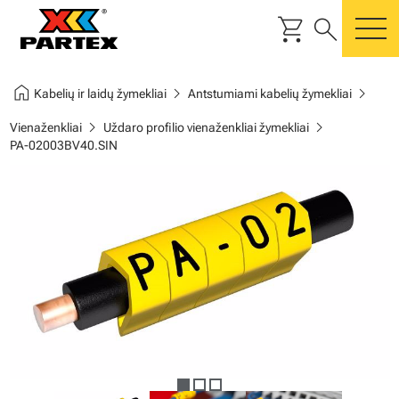
shopping_cart
search
m
home
chevron_right
chevron_right
Kabelių ir laidų žymekliai
Antstumiami kabelių žymekliai
chevron_right
chevron_right
Vienaženkliai
Uždaro profilio vienaženkliai žymekliai
PA-02003BV40.SIN