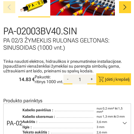
chevron_left
chevron_right
PA-02003BV40.SIN
PA 02/3 ŽYMEKLIS RULONAS GELTONAS:
SINUSOIDAS (1000 vnt.)
Tinka naudoti elektros, hidraulikos ir pneumatinėse instaliacijose.
Įspaudžiami vienaženkliai žymekliai su parengta simbolių gama,
užtraukiami ant laido, prieinami su spalvų kodais.
Pakuotė:
shopping_cart
14.83 €
-
+
Įdėti į krepšelį
ritinys
1000 vnt.
Produkto parinktys
nuo 0,2 mm² iki 1,5
Kabelio paviršius :
mm²
Kabelio skersmuo :
nuo 1,3 mm iki 3 mm
keyboard_arrow_down
PA-02
Aukštis :
3,6 mm
Ilgis :
3 mm
Teksto aukštis :
2,6 mm