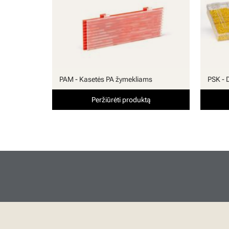
PAM - Kasetės PA žymekliams
PSK - 
Peržiūrėti produktą