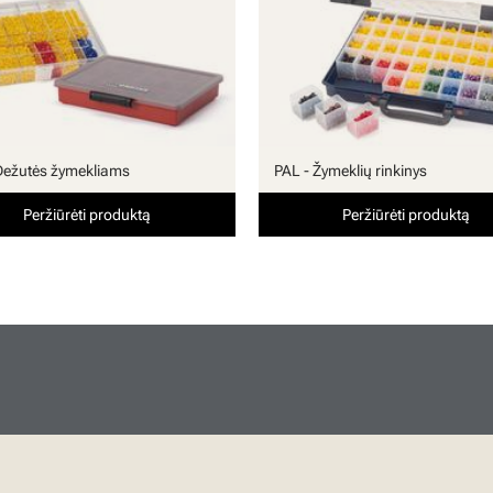
Dežutės žymekliams
PAL - Žymeklių rinkinys
Peržiūrėti produktą
Peržiūrėti produktą