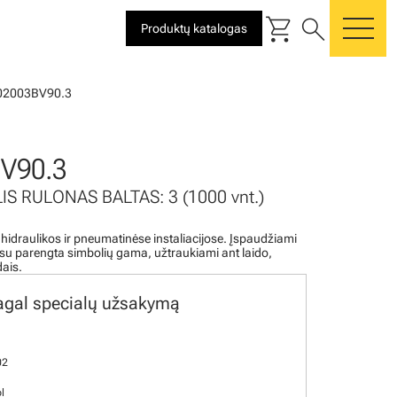
shopping_cart
search
Produktų katalogas
me
02003BV90.3
V90.3
IS RULONAS BALTAS: 3 (1000 vnt.)
 hidraulikos ir pneumatinėse instaliacijose. Įspaudžiami
i su parengta simbolių gama, užtraukiami ant laido,
dais.
agal specialų užsakymą
02
l