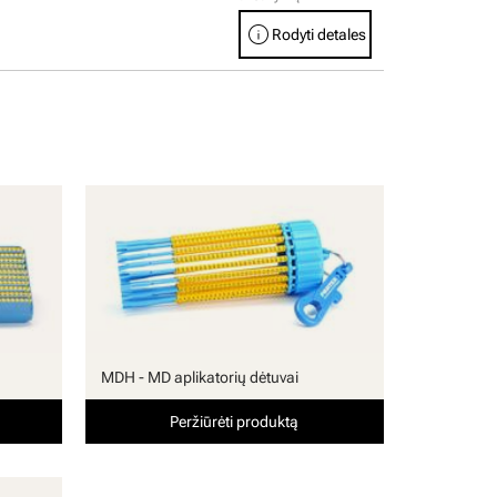
info
Rodyti detales
MDH - MD aplikatorių dėtuvai
Peržiūrėti produktą