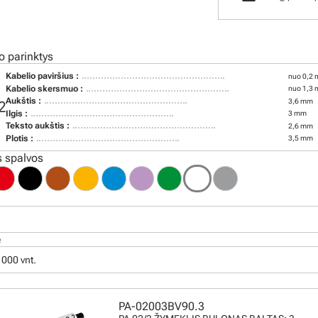
o parinktys
Kabelio paviršius :
nuo 0,2 
Kabelio skersmuo :
nuo 1,3 
Aukštis :
3,6 mm
2
Ilgis :
3 mm
Teksto aukštis :
2,6 mm
Plotis :
3,5 mm
 spalvos
ė
 1000 vnt.
PA-02003BV90.3