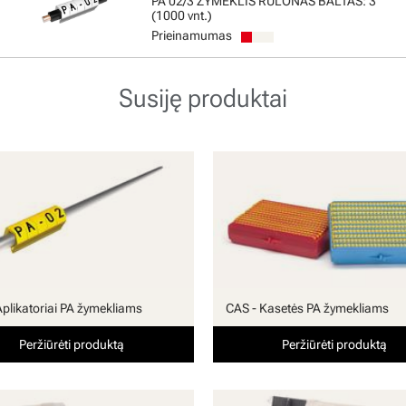
PA 02/3 ŽYMEKLIS RULONAS BALTAS: 3
(1000 vnt.)
Prieinamumas
Susiję produktai
Aplikatoriai PA žymekliams
CAS - Kasetės PA žymekliams
Peržiūrėti produktą
Peržiūrėti produktą