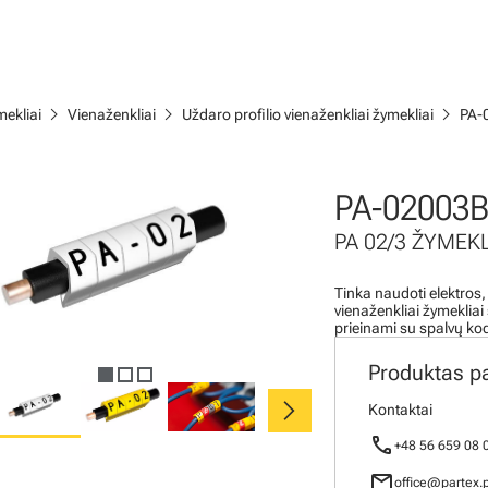
chevron_right
chevron_right
chevron_right
ekliai
Vienaženkliai
Uždaro profilio vienaženkliai žymekliai
PA-
PA-02003B
PA 02/3 ŽYMEKL
Tinka naudoti elektros,
vienaženkliai žymeklia
prieinami su spalvų ko
Produktas p
chevron_right
Kontaktai
call
+48 56 659 08 
mail
office@partex.p