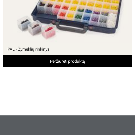
PAL - Žymeklių rinkinys
Peržiūrėti produktą