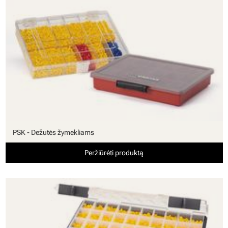
PSK - Dežutės žymekliams
Peržiūrėti produktą