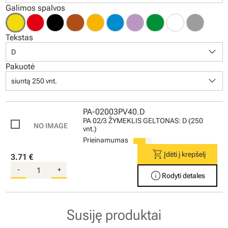
Galimos spalvos
Tekstas
keyboard_arrow_down
D
Pakuotė
keyboard_arrow_down
siuntą 250 vnt.
PA-02003PV40.D
PA 02/3 ŽYMEKLIS GELTONAS: D (250
vnt.)
Prieinamumas
shopping_cart
Įdėti į krepšelį
3.71 €
-
+
info
Rodyti detales
Susiję produktai