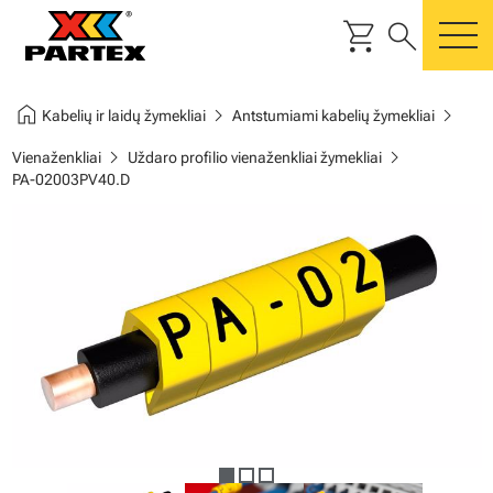
shopping_cart
search
m
home
chevron_right
chevron_right
Kabelių ir laidų žymekliai
Antstumiami kabelių žymekliai
chevron_right
chevron_right
Vienaženkliai
Uždaro profilio vienaženkliai žymekliai
PA-02003PV40.D