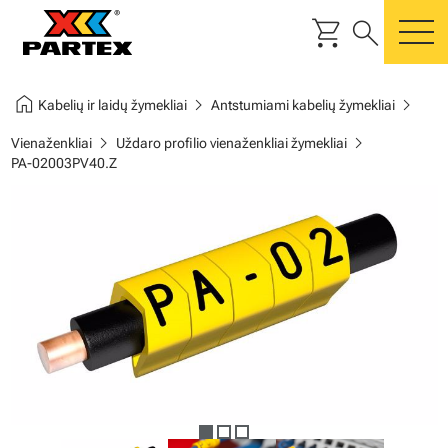
shopping_cart
search
m
home
chevron_right
chevron_right
Kabelių ir laidų žymekliai
Antstumiami kabelių žymekliai
chevron_right
chevron_right
Vienaženkliai
Uždaro profilio vienaženkliai žymekliai
PA-02003PV40.Z