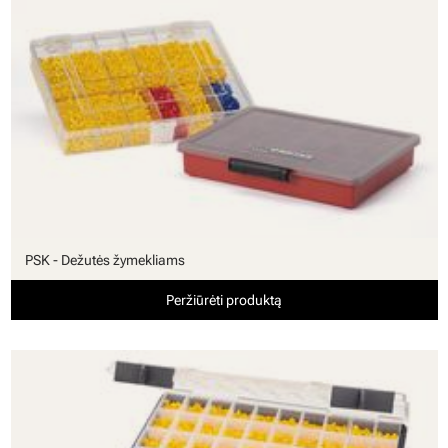
PSK - Dežutės žymekliams
Peržiūrėti produktą