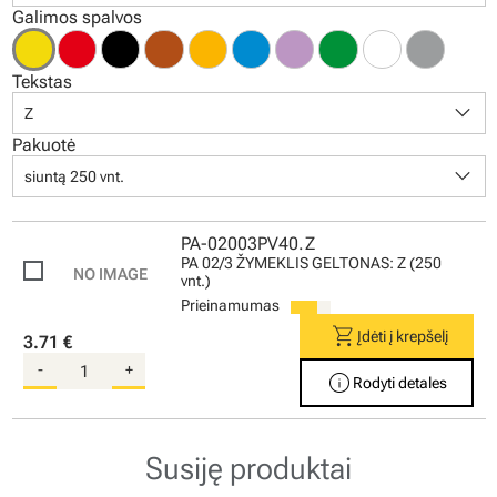
Galimos spalvos
Tekstas
keyboard_arrow_down
Z
Pakuotė
keyboard_arrow_down
siuntą 250 vnt.
PA-02003PV40.Z
PA 02/3 ŽYMEKLIS GELTONAS: Z (250
vnt.)
Prieinamumas
shopping_cart
Įdėti į krepšelį
3.71 €
-
+
info
Rodyti detales
Susiję produktai