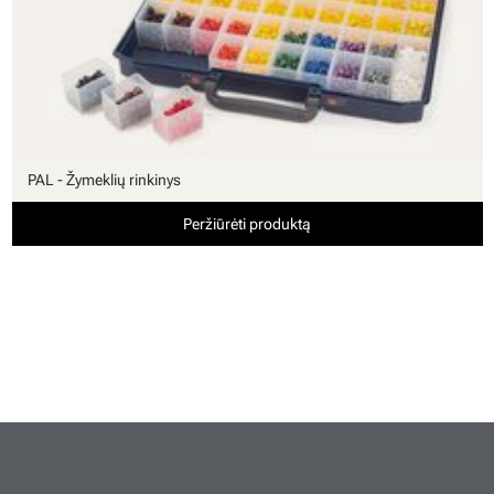
PAL - Žymeklių rinkinys
Peržiūrėti produktą