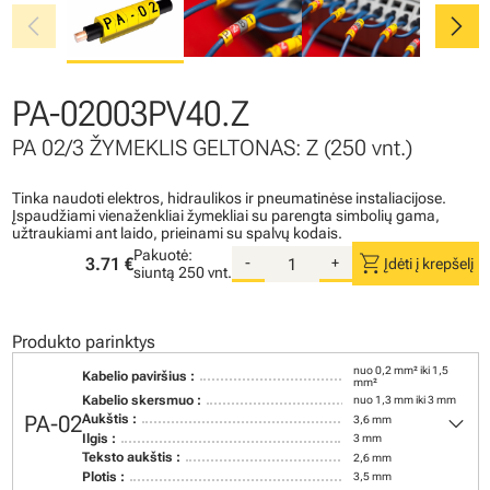
chevron_left
chevron_right
PA-02003PV40.Z
PA 02/3 ŽYMEKLIS GELTONAS: Z (250 vnt.)
Tinka naudoti elektros, hidraulikos ir pneumatinėse instaliacijose.
Įspaudžiami vienaženkliai žymekliai su parengta simbolių gama,
užtraukiami ant laido, prieinami su spalvų kodais.
Pakuotė:
shopping_cart
3.71 €
-
+
Įdėti į krepšelį
siuntą
250 vnt.
Produkto parinktys
nuo 0,2 mm² iki 1,5
Kabelio paviršius :
mm²
Kabelio skersmuo :
nuo 1,3 mm iki 3 mm
keyboard_arrow_down
PA-02
Aukštis :
3,6 mm
Ilgis :
3 mm
Teksto aukštis :
2,6 mm
Plotis :
3,5 mm