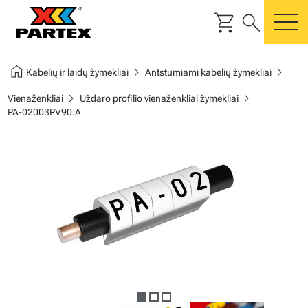
shopping_cart
search
m
home
chevron_right
chevron_right
Kabelių ir laidų žymekliai
Antstumiami kabelių žymekliai
chevron_right
chevron_right
Vienaženkliai
Uždaro profilio vienaženkliai žymekliai
PA-02003PV90.A