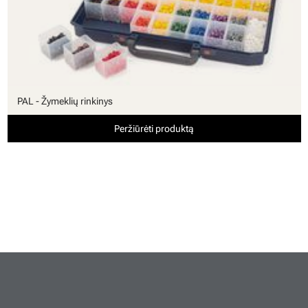
PAL - Žymeklių rinkinys
Peržiūrėti produktą