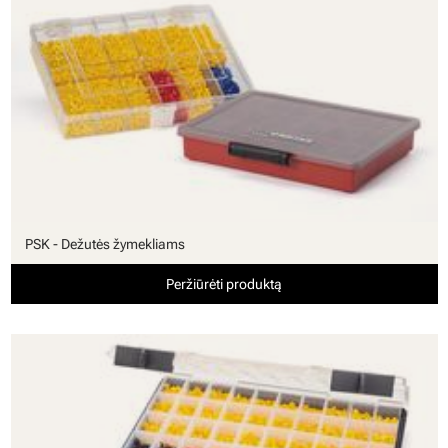
PSK - Dežutės žymekliams
Peržiūrėti produktą