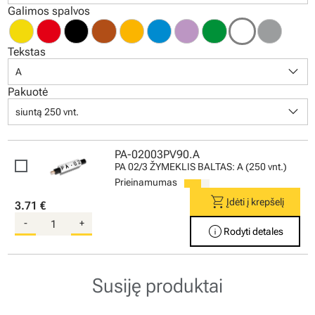
Galimos spalvos
Tekstas
keyboard_arrow_down
A
Pakuotė
keyboard_arrow_down
siuntą 250 vnt.
PA-02003PV90.A
PA 02/3 ŽYMEKLIS BALTAS: A (250 vnt.)
Prieinamumas
shopping_cart
Įdėti į krepšelį
3.71 €
-
+
info
Rodyti detales
Susiję produktai