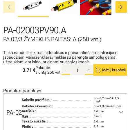
chevron_left
chevron_right
PA-02003PV90.A
PA 02/3 ŽYMEKLIS BALTAS: A (250 vnt.)
Tinka naudoti elektros, hidraulikos ir pneumatinėse instaliacijose.
Įspaudžiami vienaženkliai žymekliai su parengta simbolių gama,
užtraukiami ant laido, prieinami su spalvų kodais.
Pakuotė:
shopping_cart
3.71 €
-
+
Įdėti į krepšelį
siuntą
250 vnt.
Produkto parinktys
nuo 0,2 mm² iki 1,5
Kabelio paviršius :
mm²
Kabelio skersmuo :
nuo 1,3 mm iki 3 mm
keyboard_arrow_down
PA-02
Aukštis :
3,6 mm
Ilgis :
3 mm
Teksto aukštis :
2,6 mm
Plotis :
3,5 mm