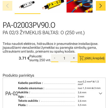
chevron_left
chevron_right
PA-02003PV90.O
PA 02/3 ŽYMEKLIS BALTAS: O (250 vnt.)
Tinka naudoti elektros, hidraulikos ir pneumatinėse instaliacijose.
Įspaudžiami vienaženkliai žymekliai su parengta simbolių gama,
užtraukiami ant laido, prieinami su spalvų kodais.
Pakuotė:
shopping_cart
3.71 €
-
+
Įdėti į krepšelį
siuntą
250 vnt.
Produkto parinktys
nuo 0,2 mm² iki 1,5
Kabelio paviršius :
mm²
Kabelio skersmuo :
nuo 1,3 mm iki 3 mm
keyboard_arrow_down
PA-02
Aukštis :
3,6 mm
Ilgis :
3 mm
Teksto aukštis :
2,6 mm
Plotis :
3,5 mm