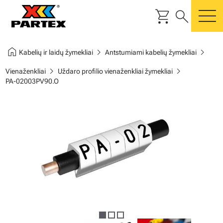
shopping_cart
search
m
home
chevron_right
chevron_right
Kabelių ir laidų žymekliai
Antstumiami kabelių žymekliai
chevron_right
chevron_right
Vienaženkliai
Uždaro profilio vienaženkliai žymekliai
PA-02003PV90.O