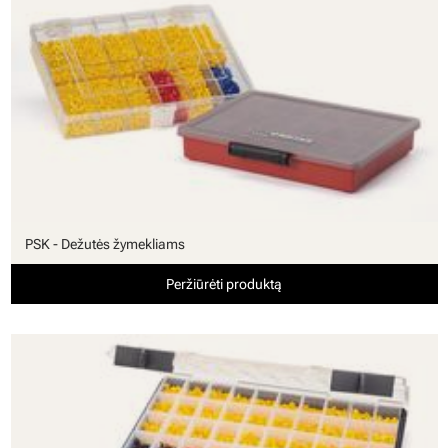
PSK - Dežutės žymekliams
Peržiūrėti produktą