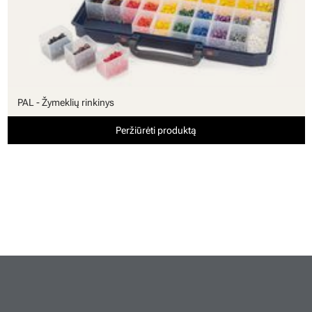
PAL - Žymeklių rinkinys
Peržiūrėti produktą