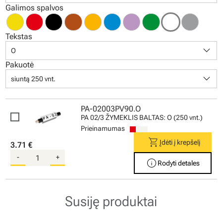
Galimos spalvos
Tekstas
keyboard_arrow_down
O
Pakuotė
keyboard_arrow_down
siuntą 250 vnt.
PA-02003PV90.O
PA 02/3 ŽYMEKLIS BALTAS: O (250 vnt.)
Prieinamumas
shopping_cart
Įdėti į krepšelį
3.71 €
-
+
info
Rodyti detales
Susiję produktai