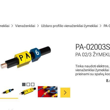
chevron_right
chevron_right
chevron_right
ekliai
Vienaženkliai
Uždaro profilio vienaženkliai žymekliai
PA-
PA-02003S
PA 02/3 ŽYMEKL
Tinka naudoti elektros,
vienaženkliai žymeklia
prieinami su spalvų ko
8.
chevron_right