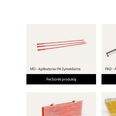
MD - Aplikatoriai PA žymekliams
PAD - 
Peržiūrėti produktą