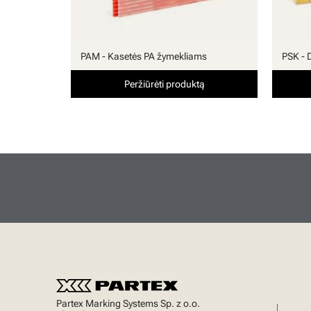
PAM - Kasetės PA žymekliams
PSK - 
Peržiūrėti produktą
Partex Marking Systems Sp. z o.o.