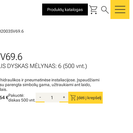
shopping_cart
search
Produktų katalogas
me
02003SV69.6
V69.6
IS DYSKAS MĖLYNAS: 6 (500 vnt.)
 hidraulikos ir pneumatinėse instaliacijose. Įspaudžiami
i su parengta simbolių gama, užtraukiami ant laido,
dais.
Pakuotė:
shopping_cart
64 €
-
+
Įdėti į krepšelį
diskas
500 vnt.