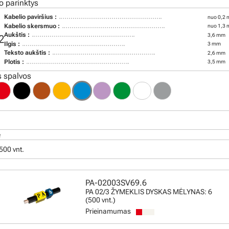
o parinktys
Kabelio paviršius :
nuo 0,2 
Kabelio skersmuo :
nuo 1,3 
Aukštis :
3,6 mm
2
Ilgis :
3 mm
Teksto aukštis :
2,6 mm
Plotis :
3,5 mm
 spalvos
ė
500 vnt.
PA-02003SV69.6
PA 02/3 ŽYMEKLIS DYSKAS MĖLYNAS: 6
(500 vnt.)
Prieinamumas