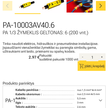
chevron_left
chevron_right
PA-10003AV40.6
PA 1/3 ŽYMEKLIS GELTONAS: 6 (200 vnt.)
Tinka naudoti elektros, hidraulikos ir pneumatinėse instaliacijose.
Įspaudžiami vienaženkliai žymekliai su parengta simbolių gama,
užtraukiami ant laido, prieinami su spalvų kodais.
Pakuotė:
2.97 €
-
+
sudėtinė pakuotė
1000 vnt.
shopping_cart
Įdėti į krepšelį
Produkto parinktys
Kabelio paviršius :
nuo 1,5 mm² iki 4 mm²
Kabelio skersmuo :
nuo 2,5 mm iki 5 mm
keyboard_arrow_down
Aukštis :
5,5 mm
PA-1
Ilgis :
3 mm
Teksto aukštis :
2,6 mm