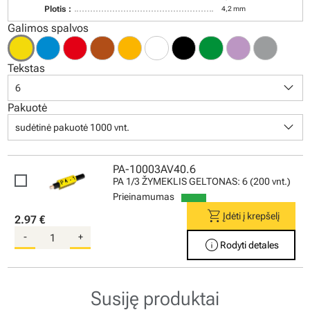
Plotis :
4,2 mm
Galimos spalvos
Tekstas
keyboard_arrow_down
6
Pakuotė
keyboard_arrow_down
sudėtinė pakuotė 1000 vnt.
PA-10003AV40.6
PA 1/3 ŽYMEKLIS GELTONAS: 6 (200 vnt.)
Prieinamumas
shopping_cart
Įdėti į krepšelį
2.97 €
-
+
info
Rodyti detales
Susiję produktai