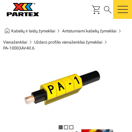
shopping_cart
search
m
home
chevron_right
chevron_right
Kabelių ir laidų žymekliai
Antstumiami kabelių žymekliai
chevron_right
chevron_right
Vienaženkliai
Uždaro profilio vienaženkliai žymekliai
PA-10003AV40.6