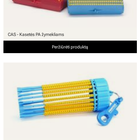
CAS - Kasetės PA žymekliams
Peržiūrėti produktą