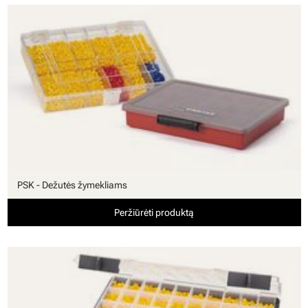
PSK - Dežutės žymekliams
Peržiūrėti produktą