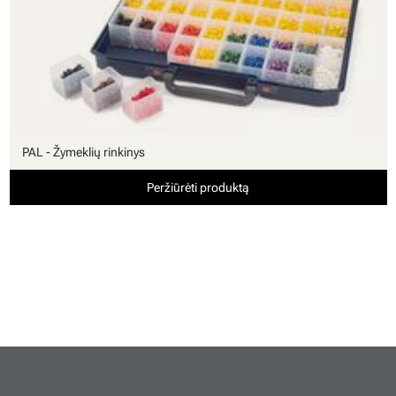
PAL - Žymeklių rinkinys
Peržiūrėti produktą