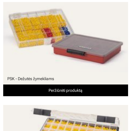
PSK - Dežutės žymekliams
Peržiūrėti produktą