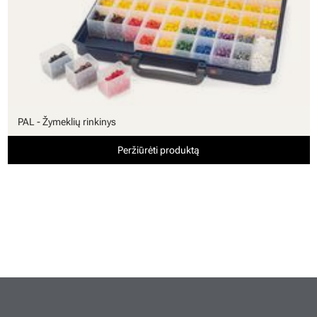
PAL - Žymeklių rinkinys
Peržiūrėti produktą