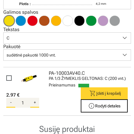
Plotis :
4,2 mm
Galimos spalvos
Tekstas
keyboard_arrow_down
C
Pakuotė
keyboard_arrow_down
sudėtinė pakuotė 1000 vnt.
PA-10003AV40.C
PA 1/3 ŽYMEKLIS GELTONAS: C (200 vnt.)
Prieinamumas
shopping_cart
Įdėti į krepšelį
2.97 €
-
+
info
Rodyti detales
Susiję produktai