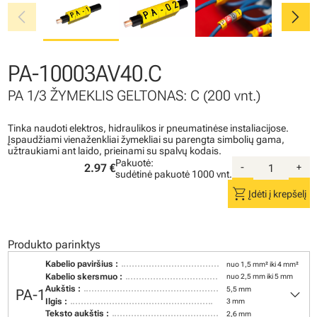
chevron_left
chevron_right
PA-10003AV40.C
PA 1/3 ŽYMEKLIS GELTONAS: C (200 vnt.)
Tinka naudoti elektros, hidraulikos ir pneumatinėse instaliacijose.
Įspaudžiami vienaženkliai žymekliai su parengta simbolių gama,
užtraukiami ant laido, prieinami su spalvų kodais.
Pakuotė:
2.97 €
-
+
sudėtinė pakuotė
1000 vnt.
shopping_cart
Įdėti į krepšelį
Produkto parinktys
Kabelio paviršius :
nuo 1,5 mm² iki 4 mm²
Kabelio skersmuo :
nuo 2,5 mm iki 5 mm
keyboard_arrow_down
Aukštis :
5,5 mm
PA-1
Ilgis :
3 mm
Teksto aukštis :
2,6 mm