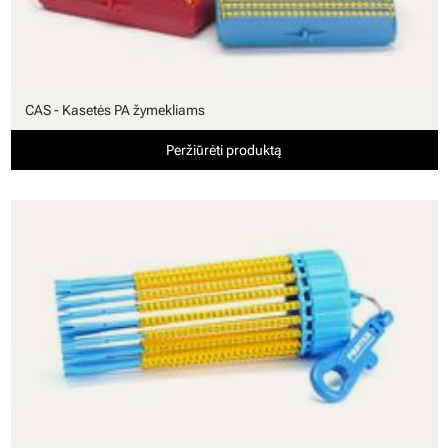
CAS - Kasetės PA žymekliams
Peržiūrėti produktą