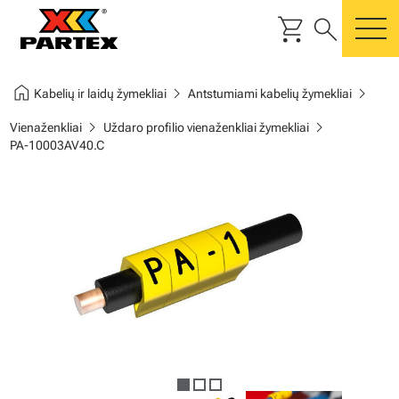
shopping_cart
search
m
home
chevron_right
chevron_right
Kabelių ir laidų žymekliai
Antstumiami kabelių žymekliai
chevron_right
chevron_right
Vienaženkliai
Uždaro profilio vienaženkliai žymekliai
PA-10003AV40.C