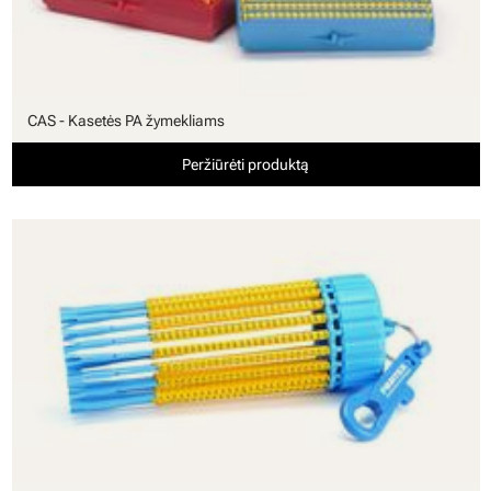
CAS - Kasetės PA žymekliams
Peržiūrėti produktą