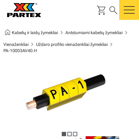
shopping_cart
search
m
home
chevron_right
chevron_right
Kabelių ir laidų žymekliai
Antstumiami kabelių žymekliai
chevron_right
chevron_right
Vienaženkliai
Uždaro profilio vienaženkliai žymekliai
PA-10003AV40.H