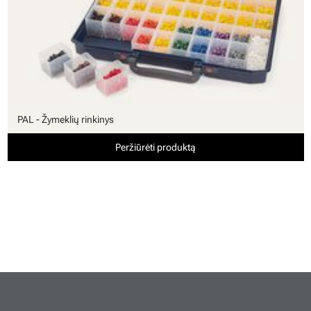
PAL - Žymeklių rinkinys
Peržiūrėti produktą