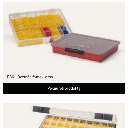
PSK - Dežutės žymekliams
Peržiūrėti produktą