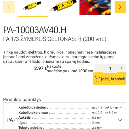
chevron_left
chevron_right
PA-10003AV40.H
PA 1/3 ŽYMEKLIS GELTONAS: H (200 vnt.)
Tinka naudoti elektros, hidraulikos ir pneumatinėse instaliacijose.
Įspaudžiami vienaženkliai žymekliai su parengta simbolių gama,
užtraukiami ant laido, prieinami su spalvų kodais.
Pakuotė:
2.97 €
-
+
sudėtinė pakuotė
1000 vnt.
shopping_cart
Įdėti į krepšelį
Produkto parinktys
Kabelio paviršius :
nuo 1,5 mm² iki 4 mm²
Kabelio skersmuo :
nuo 2,5 mm iki 5 mm
keyboard_arrow_down
Aukštis :
5,5 mm
PA-1
Ilgis :
3 mm
Teksto aukštis :
2,6 mm