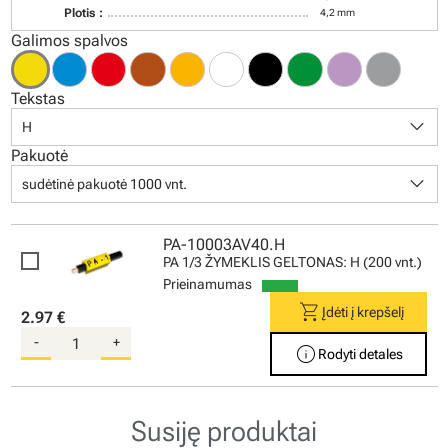
Plotis :
4,2 mm
Galimos spalvos
Tekstas
keyboard_arrow_down
H
Pakuotė
keyboard_arrow_down
sudėtinė pakuotė 1000 vnt.
PA-10003AV40.H
PA 1/3 ŽYMEKLIS GELTONAS: H (200 vnt.)
Prieinamumas
shopping_cart
Įdėti į krepšelį
2.97 €
-
+
info
Rodyti detales
Susiję produktai