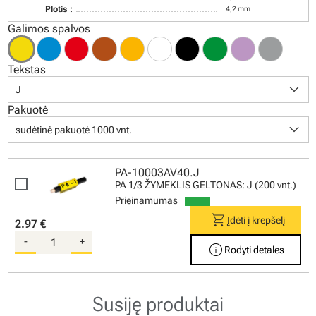
Plotis :
4,2 mm
Galimos spalvos
Tekstas
keyboard_arrow_down
J
Pakuotė
keyboard_arrow_down
sudėtinė pakuotė 1000 vnt.
PA-10003AV40.J
PA 1/3 ŽYMEKLIS GELTONAS: J (200 vnt.)
Prieinamumas
shopping_cart
Įdėti į krepšelį
2.97 €
-
+
info
Rodyti detales
Susiję produktai