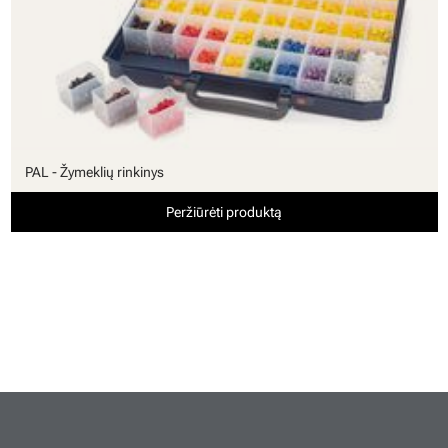
PAL - Žymeklių rinkinys
Peržiūrėti produktą