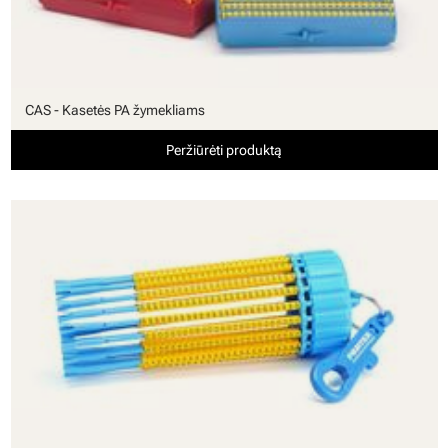
CAS - Kasetės PA žymekliams
Peržiūrėti produktą