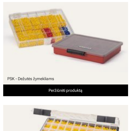
PSK - Dežutės žymekliams
Peržiūrėti produktą