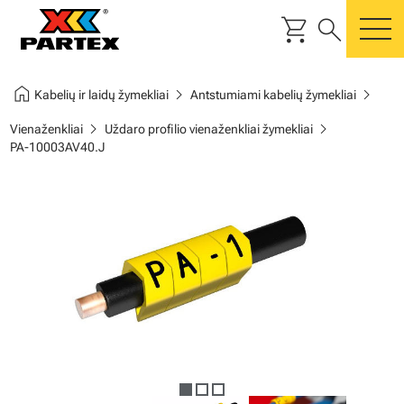
shopping_cart
search
m
home
chevron_right
chevron_right
Kabelių ir laidų žymekliai
Antstumiami kabelių žymekliai
chevron_right
chevron_right
Vienaženkliai
Uždaro profilio vienaženkliai žymekliai
PA-10003AV40.J