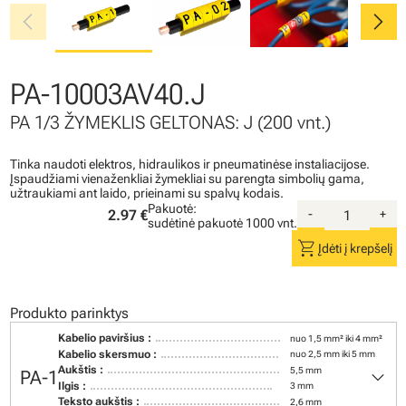
chevron_left
chevron_right
PA-10003AV40.J
PA 1/3 ŽYMEKLIS GELTONAS: J (200 vnt.)
Tinka naudoti elektros, hidraulikos ir pneumatinėse instaliacijose.
Įspaudžiami vienaženkliai žymekliai su parengta simbolių gama,
užtraukiami ant laido, prieinami su spalvų kodais.
Pakuotė:
2.97 €
-
+
sudėtinė pakuotė
1000 vnt.
shopping_cart
Įdėti į krepšelį
Produkto parinktys
Kabelio paviršius :
nuo 1,5 mm² iki 4 mm²
Kabelio skersmuo :
nuo 2,5 mm iki 5 mm
keyboard_arrow_down
Aukštis :
5,5 mm
PA-1
Ilgis :
3 mm
Teksto aukštis :
2,6 mm