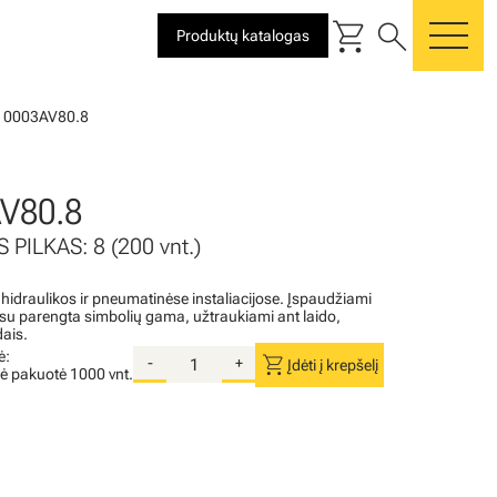
shopping_cart
search
Produktų katalogas
me
10003AV80.8
V80.8
 PILKAS: 8 (200 vnt.)
 hidraulikos ir pneumatinėse instaliacijose. Įspaudžiami
i su parengta simbolių gama, užtraukiami ant laido,
dais.
ė:
shopping_cart
-
+
Įdėti į krepšelį
nė pakuotė
1000 vnt.