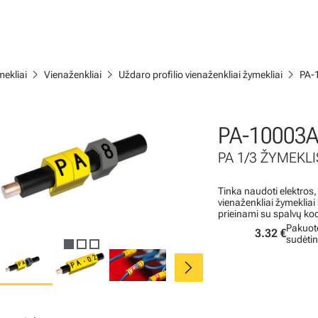
chevron_right
chevron_right
chevron_right
ekliai
Vienaženkliai
Uždaro profilio vienaženkliai žymekliai
PA-
PA-10003A
PA 1/3 ŽYMEKLIS
Tinka naudoti elektros,
vienaženkliai žymeklia
prieinami su spalvų ko
Pakuot
3.32 €
sudėti
chevron_right