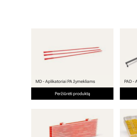
MD - Aplikatoriai PA žymekliams
PAD - 
Peržiūrėti produktą