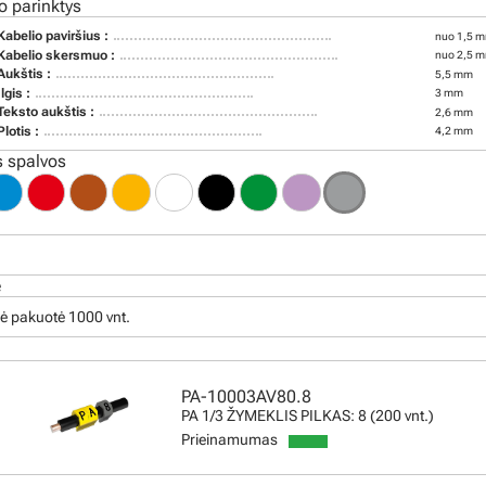
o parinktys
Kabelio paviršius :
nuo 1,5 m
Kabelio skersmuo :
nuo 2,5 m
Aukštis :
5,5 mm
Ilgis :
3 mm
Teksto aukštis :
2,6 mm
Plotis :
4,2 mm
 spalvos
ė
ė pakuotė 1000 vnt.
PA-10003AV80.8
PA 1/3 ŽYMEKLIS PILKAS: 8 (200 vnt.)
Prieinamumas