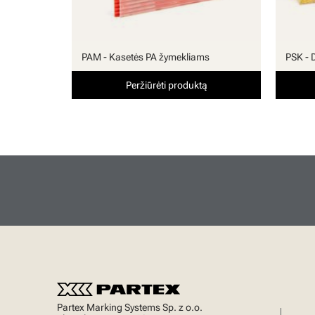
PAM - Kasetės PA žymekliams
PSK - 
Peržiūrėti produktą
Partex Marking Systems Sp. z o.o.