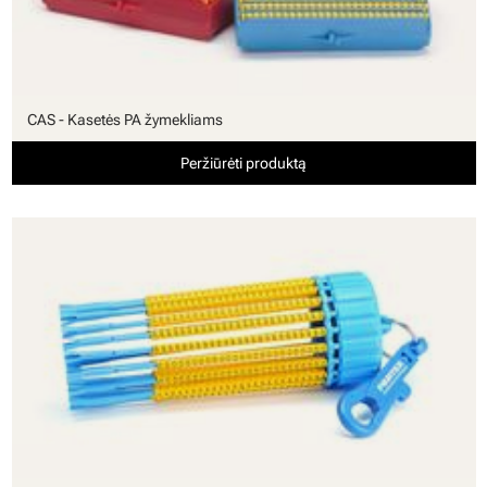
CAS - Kasetės PA žymekliams
Peržiūrėti produktą