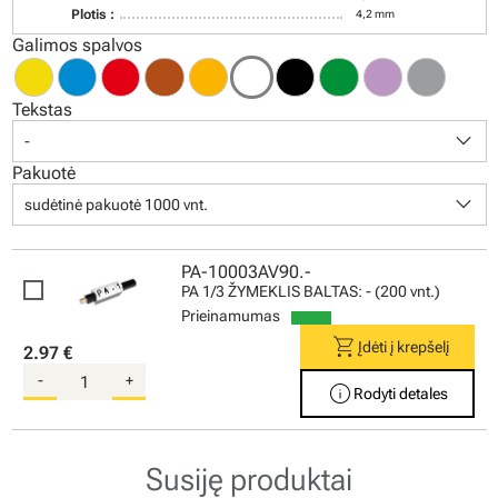
Plotis :
4,2 mm
Galimos spalvos
Tekstas
keyboard_arrow_down
-
Pakuotė
keyboard_arrow_down
sudėtinė pakuotė 1000 vnt.
PA-10003AV90.-
PA 1/3 ŽYMEKLIS BALTAS: - (200 vnt.)
Prieinamumas
shopping_cart
Įdėti į krepšelį
2.97 €
-
+
info
Rodyti detales
Susiję produktai