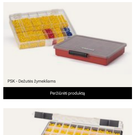
PSK - Dežutės žymekliams
Peržiūrėti produktą