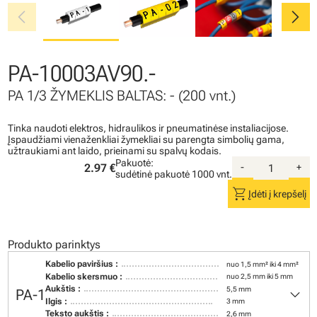
chevron_left
chevron_right
PA-10003AV90.-
PA 1/3 ŽYMEKLIS BALTAS: - (200 vnt.)
Tinka naudoti elektros, hidraulikos ir pneumatinėse instaliacijose.
Įspaudžiami vienaženkliai žymekliai su parengta simbolių gama,
užtraukiami ant laido, prieinami su spalvų kodais.
Pakuotė:
2.97 €
-
+
sudėtinė pakuotė
1000 vnt.
shopping_cart
Įdėti į krepšelį
Produkto parinktys
Kabelio paviršius :
nuo 1,5 mm² iki 4 mm²
Kabelio skersmuo :
nuo 2,5 mm iki 5 mm
keyboard_arrow_down
Aukštis :
5,5 mm
PA-1
Ilgis :
3 mm
Teksto aukštis :
2,6 mm