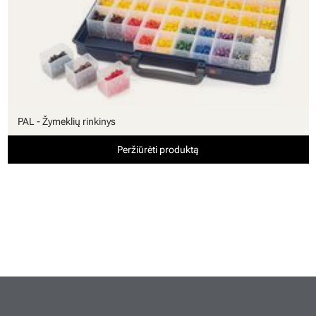
PAL - Žymeklių rinkinys
Peržiūrėti produktą