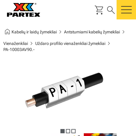
shopping_cart
search
m
home
chevron_right
chevron_right
Kabelių ir laidų žymekliai
Antstumiami kabelių žymekliai
chevron_right
chevron_right
Vienaženkliai
Uždaro profilio vienaženkliai žymekliai
PA-10003AV90.-