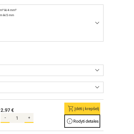
m² iki 4 mm²
m iki 5 mm
keyboard_arrow_down
keyboard_arrow_down
keyboard_arrow_down
shopping_cart
Įdėti į krepšelį
2.97 €
-
+
info
Rodyti detales