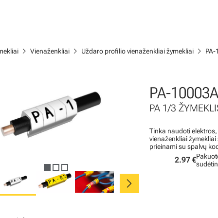
chevron_right
chevron_right
chevron_right
ekliai
Vienaženkliai
Uždaro profilio vienaženkliai žymekliai
PA-
PA-10003A
PA 1/3 ŽYMEKLIS
Tinka naudoti elektros,
vienaženkliai žymeklia
prieinami su spalvų ko
Pakuot
2.97 €
sudėti
chevron_right