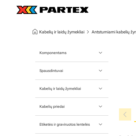
home
chevron_right
Kabelių ir laidų žymekliai
Antstumiami kabelių žym
keyboard_arrow_down
Komponentams
Modulinei aparatūrai
keyboard_arrow_down
Spausdintuvai
Gnybtų juostelėms
Braižytuvai
keyboard_arrow_down
Lipnūs žymekliai
Kabelių ir laidų žymekliai
Kortelių spausdintuvas
Antstumiami kabelių žymekliai
keyboard_arrow_down
MK-10 serija
Kabelių priedai
chevron_left
Kabelių žymekliai, montuojami
Terminio perkėlimo mašina
Priedai
su dirželiu
keyboard_arrow_down
Etiketės ir graviruotos lentelės
Nešiojami spausdintuvai
Įrankiai
Užspaudžiami kabelių žymekliai