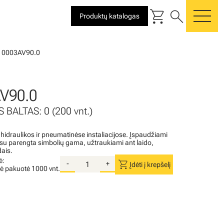
shopping_cart
search
Produktų katalogas
me
10003AV90.0
V90.0
 BALTAS: 0 (200 vnt.)
 hidraulikos ir pneumatinėse instaliacijose. Įspaudžiami
i su parengta simbolių gama, užtraukiami ant laido,
dais.
ė:
shopping_cart
-
+
Įdėti į krepšelį
nė pakuotė
1000 vnt.