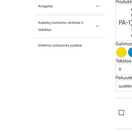
Graviruotos lentelės
Produkt
keyboard_arrow_down
Graviruojantis rinkinys
Kabelių apsauga
Antgaliai
Termovamzdeliai
Lentelės su UV spauda
Izoliuoti užspaudžiami antgaliai
PA-1
Kabelių tvirtinimo dirželiai ir
Graviruotų lentelių montavimo
keyboard_arrow_down
Variniai užspaudžiami antgaliai
laikikliai
laikikliai
Antgalių įvorės
Tvirtinimai ir pagrindai
Kišenėse montuojamos etiketės
Galimos
Elektros izoliacinės juostos
Rinkiniai
Nailono juostelės
Lipnios etiketės skirtos terminio
perkėlimo spausdintuvams
Tekstas
Neizoliuoti užspaudžiami
Plieninės juostelės
0
antgaliai
Paruoštos montavimui etiketės
Pakuot
su tekstu
sudėtin
Lipnios etiketės biuro
spausdintuvams
Plombos