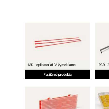
MD - Aplikatoriai PA žymekliams
PAD - 
Peržiūrėti produktą