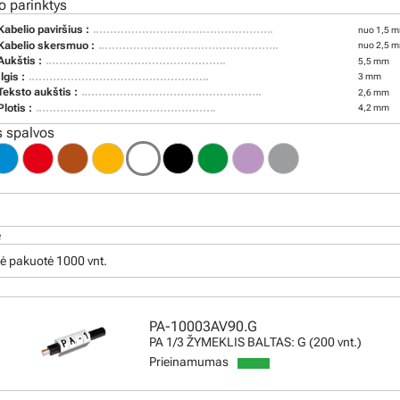
o parinktys
Kabelio paviršius :
nuo 1,5 m
Kabelio skersmuo :
nuo 2,5 m
Aukštis :
5,5 mm
Ilgis :
3 mm
Teksto aukštis :
2,6 mm
Plotis :
4,2 mm
 spalvos
ė
ė pakuotė 1000 vnt.
PA-10003AV90.G
PA 1/3 ŽYMEKLIS BALTAS: G (200 vnt.)
Prieinamumas