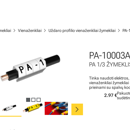
chevron_right
chevron_right
chevron_right
ekliai
Vienaženkliai
Uždaro profilio vienaženkliai žymekliai
PA-
PA-10003A
PA 1/3 ŽYMEKLIS
Tinka naudoti elektros,
vienaženkliai žymeklia
prieinami su spalvų ko
Pakuot
2.97 €
sudėti
chevron_right