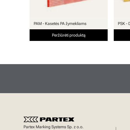
PAM - Kasetės PA žymekliams
PSK - 
Peržiūrėti produktą
Partex Marking Systems Sp. z o.o.