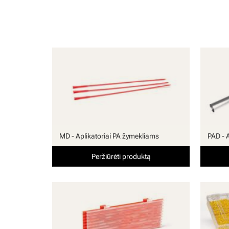
MD - Aplikatoriai PA žymekliams
PAD - 
Peržiūrėti produktą