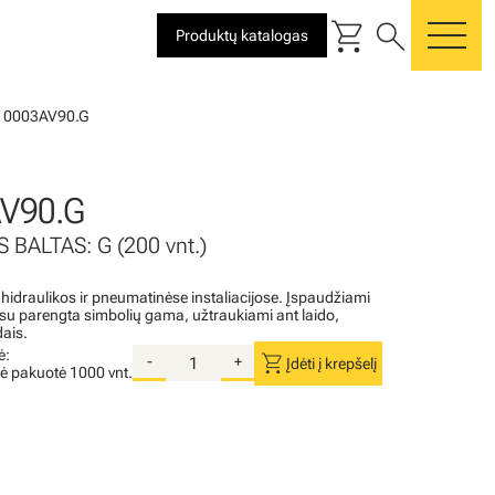
shopping_cart
search
Produktų katalogas
me
10003AV90.G
V90.G
 BALTAS: G (200 vnt.)
 hidraulikos ir pneumatinėse instaliacijose. Įspaudžiami
i su parengta simbolių gama, užtraukiami ant laido,
dais.
ė:
shopping_cart
-
+
Įdėti į krepšelį
nė pakuotė
1000 vnt.