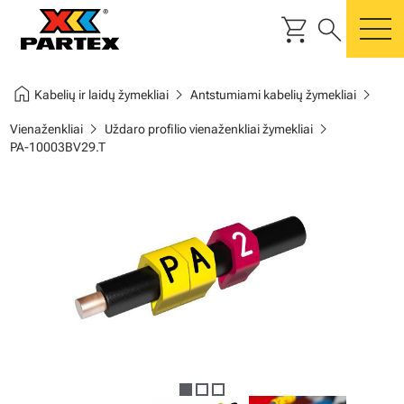
shopping_cart
search
m
home
chevron_right
chevron_right
Kabelių ir laidų žymekliai
Antstumiami kabelių žymekliai
chevron_right
chevron_right
Vienaženkliai
Uždaro profilio vienaženkliai žymekliai
PA-10003BV29.T