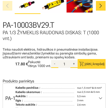
chevron_left
chevron_right
PA-10003BV29.T
PA 1/3 ŽYMEKLIS RAUDONAS DISKAS: T (1000
vnt.)
Tinka naudoti elektros, hidraulikos ir pneumatinėse instaliacijose.
Įspaudžiami vienaženkliai žymekliai su parengta simbolių gama,
užtraukiami ant laido, prieinami su spalvų kodais.
Pakuotė:
shopping_cart
17.80 €
-
+
Įdėti į krepšelį
ritinys
1000 vnt.
Produkto parinktys
Kabelio paviršius :
nuo 1,5 mm² iki 4 mm²
Kabelio skersmuo :
nuo 2,5 mm iki 5 mm
keyboard_arrow_down
Aukštis :
5,5 mm
PA-1
Ilgis :
3 mm
Teksto aukštis :
2,6 mm