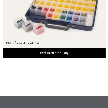
PAL - Žymeklių rinkinys
Peržiūrėti produktą