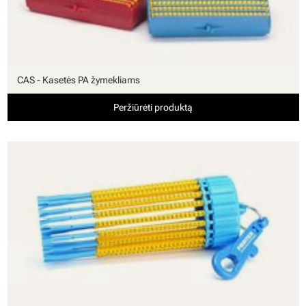
CAS - Kasetės PA žymekliams
Peržiūrėti produktą