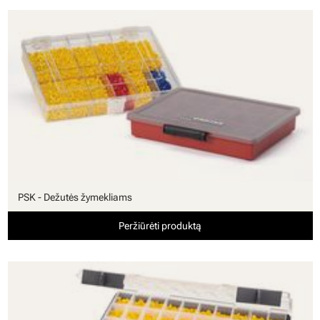
PSK - Dežutės žymekliams
Peržiūrėti produktą