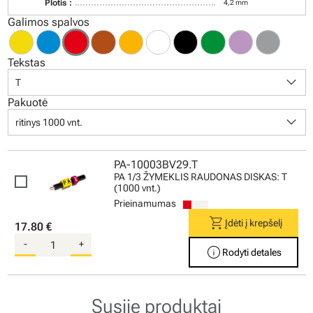
Plotis :
4,2 mm
Galimos spalvos
Tekstas
keyboard_arrow_down
T
Pakuotė
keyboard_arrow_down
ritinys 1000 vnt.
PA-10003BV29.T
PA 1/3 ŽYMEKLIS RAUDONAS DISKAS: T
(1000 vnt.)
Prieinamumas
shopping_cart
Įdėti į krepšelį
17.80 €
-
+
info
Rodyti detales
Susiję produktai