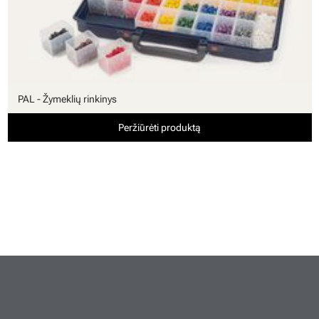
PAL - Žymeklių rinkinys
Peržiūrėti produktą