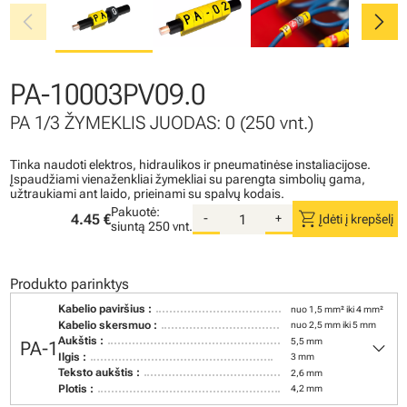
chevron_left
chevron_right
PA-10003PV09.0
PA 1/3 ŽYMEKLIS JUODAS: 0 (250 vnt.)
Tinka naudoti elektros, hidraulikos ir pneumatinėse instaliacijose.
Įspaudžiami vienaženkliai žymekliai su parengta simbolių gama,
užtraukiami ant laido, prieinami su spalvų kodais.
Pakuotė:
shopping_cart
4.45 €
-
+
Įdėti į krepšelį
siuntą
250 vnt.
Produkto parinktys
Kabelio paviršius :
nuo 1,5 mm² iki 4 mm²
Kabelio skersmuo :
nuo 2,5 mm iki 5 mm
keyboard_arrow_down
Aukštis :
5,5 mm
PA-1
Ilgis :
3 mm
Teksto aukštis :
2,6 mm
Plotis :
4,2 mm