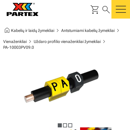
shopping_cart
search
m
home
chevron_right
chevron_right
Kabelių ir laidų žymekliai
Antstumiami kabelių žymekliai
chevron_right
chevron_right
Vienaženkliai
Uždaro profilio vienaženkliai žymekliai
PA-10003PV09.0