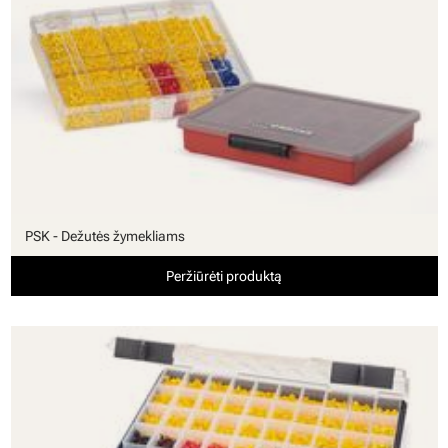
PSK - Dežutės žymekliams
Peržiūrėti produktą