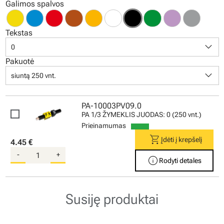
Galimos spalvos
Tekstas
keyboard_arrow_down
0
Pakuotė
keyboard_arrow_down
siuntą 250 vnt.
PA-10003PV09.0
PA 1/3 ŽYMEKLIS JUODAS: 0 (250 vnt.)
Prieinamumas
shopping_cart
Įdėti į krepšelį
4.45 €
-
+
info
Rodyti detales
Susiję produktai