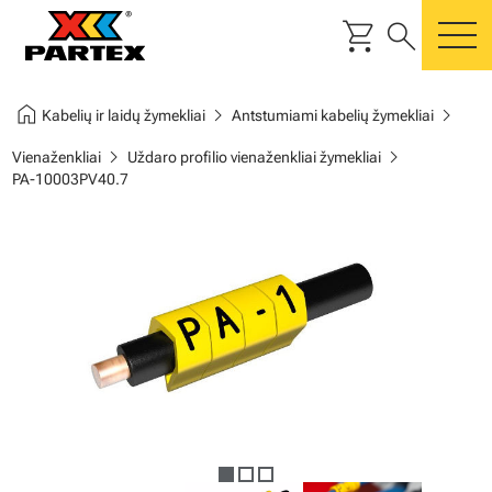
shopping_cart
search
m
home
chevron_right
chevron_right
Kabelių ir laidų žymekliai
Antstumiami kabelių žymekliai
chevron_right
chevron_right
Vienaženkliai
Uždaro profilio vienaženkliai žymekliai
PA-10003PV40.7