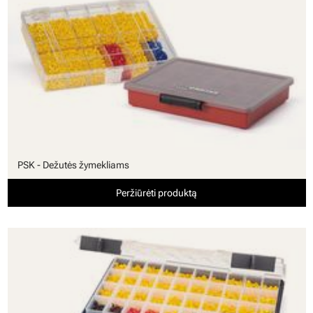
PSK - Dežutės žymekliams
Peržiūrėti produktą