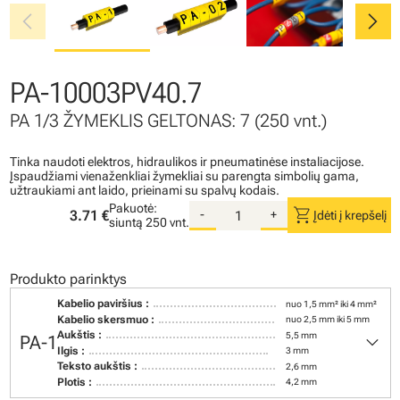
chevron_left
chevron_right
PA-10003PV40.7
PA 1/3 ŽYMEKLIS GELTONAS: 7 (250 vnt.)
Tinka naudoti elektros, hidraulikos ir pneumatinėse instaliacijose.
Įspaudžiami vienaženkliai žymekliai su parengta simbolių gama,
užtraukiami ant laido, prieinami su spalvų kodais.
Pakuotė:
shopping_cart
3.71 €
-
+
Įdėti į krepšelį
siuntą
250 vnt.
Produkto parinktys
Kabelio paviršius :
nuo 1,5 mm² iki 4 mm²
Kabelio skersmuo :
nuo 2,5 mm iki 5 mm
keyboard_arrow_down
Aukštis :
5,5 mm
PA-1
Ilgis :
3 mm
Teksto aukštis :
2,6 mm
Plotis :
4,2 mm