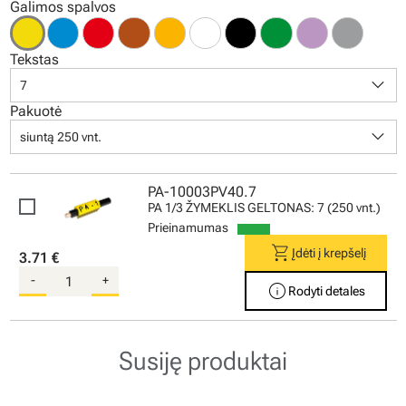
Galimos spalvos
Tekstas
keyboard_arrow_down
7
Pakuotė
keyboard_arrow_down
siuntą 250 vnt.
PA-10003PV40.7
PA 1/3 ŽYMEKLIS GELTONAS: 7 (250 vnt.)
Prieinamumas
shopping_cart
Įdėti į krepšelį
3.71 €
-
+
info
Rodyti detales
Susiję produktai