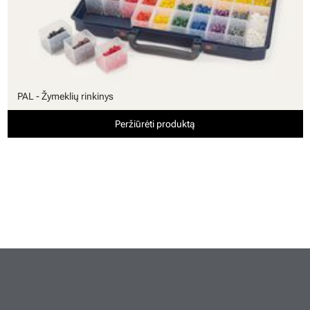
PAL - Žymeklių rinkinys
Peržiūrėti produktą