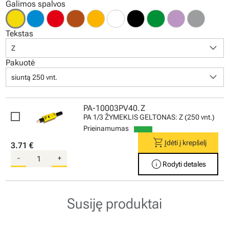
Galimos spalvos
Tekstas
keyboard_arrow_down
Z
Pakuotė
keyboard_arrow_down
siuntą 250 vnt.
PA-10003PV40.Z
PA 1/3 ŽYMEKLIS GELTONAS: Z (250 vnt.)
Prieinamumas
shopping_cart
Įdėti į krepšelį
3.71 €
-
+
info
Rodyti detales
Susiję produktai