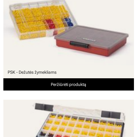
PSK - Dežutės žymekliams
Peržiūrėti produktą