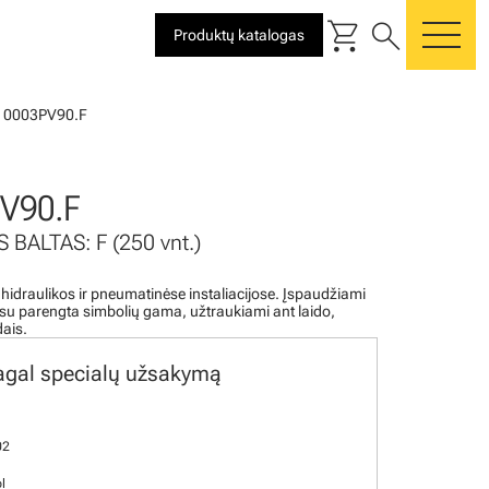
shopping_cart
search
Produktų katalogas
me
10003PV90.F
V90.F
 BALTAS: F (250 vnt.)
 hidraulikos ir pneumatinėse instaliacijose. Įspaudžiami
i su parengta simbolių gama, užtraukiami ant laido,
dais.
agal specialų užsakymą
02
l