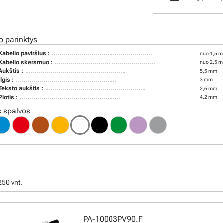
o parinktys
Kabelio paviršius :
nuo 1,5 m
Kabelio skersmuo :
nuo 2,5 m
Aukštis :
5,5 mm
Ilgis :
3 mm
Teksto aukštis :
2,6 mm
Plotis :
4,2 mm
 spalvos
ė
250 vnt.
PA-10003PV90.F