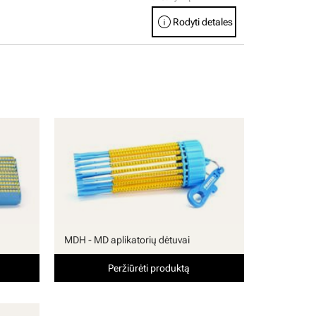
info
Rodyti detales
MDH - MD aplikatorių dėtuvai
Peržiūrėti produktą