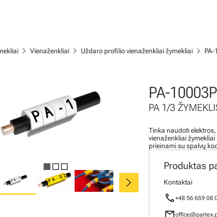
chevron_right
chevron_right
chevron_right
ekliai
Vienaženkliai
Uždaro profilio vienaženkliai žymekliai
PA-
PA-10003P
PA 1/3 ŽYMEKLIS
Tinka naudoti elektros,
vienaženkliai žymeklia
prieinami su spalvų ko
Produktas p
chevron_right
Kontaktai
call
+48 56 659 08 
mail
office@partex.p