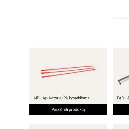
MD - Aplikatoriai PA žymekliams
PAD - 
Peržiūrėti produktą