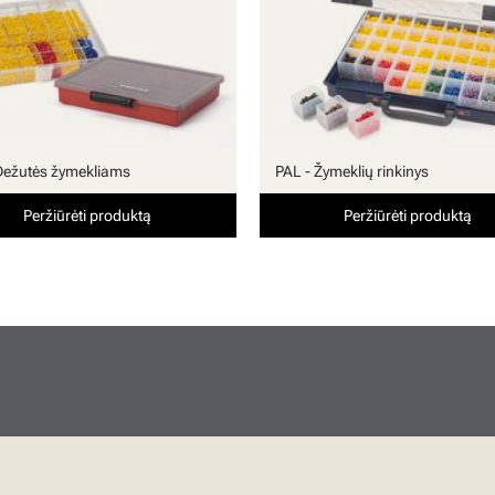
Dežutės žymekliams
PAL - Žymeklių rinkinys
Peržiūrėti produktą
Peržiūrėti produktą