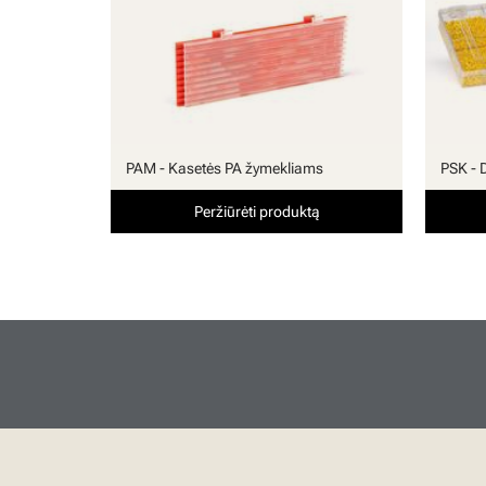
PAM - Kasetės PA žymekliams
PSK - 
Peržiūrėti produktą