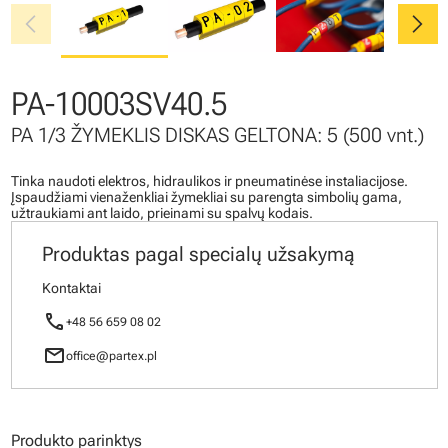
chevron_left
chevron_right
PA-10003SV40.5
PA 1/3 ŽYMEKLIS DISKAS GELTONA: 5 (500 vnt.)
Tinka naudoti elektros, hidraulikos ir pneumatinėse instaliacijose.
Įspaudžiami vienaženkliai žymekliai su parengta simbolių gama,
užtraukiami ant laido, prieinami su spalvų kodais.
Produktas pagal specialų užsakymą
Kontaktai
call
+48 56 659 08 02
mail
office@partex.pl
Produkto parinktys