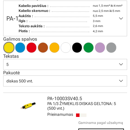
Kabelio paviršius :
nuo 1,5 mm² iki 4 mm²
Kabelio skersmuo :
nuo 2,5 mm iki 5 mm
keyboard_arrow_down
Aukštis :
5,5 mm
PA-1
Ilgis :
3 mm
Teksto aukštis :
2,6 mm
Plotis :
4,2 mm
Galimos spalvos
Tekstas
keyboard_arrow_down
5
Pakuotė
keyboard_arrow_down
diskas 500 vnt.
PA-10003SV40.5
PA 1/3 ŽYMEKLIS DISKAS GELTONA: 5
(500 vnt.)
Prieinamumas
Gaminama pagal užsakymą