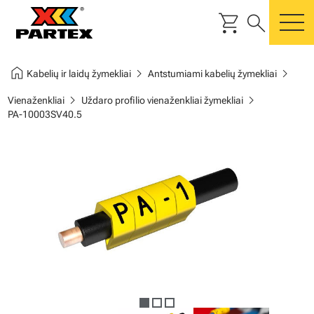
shopping_cart
search
m
home
chevron_right
chevron_right
Kabelių ir laidų žymekliai
Antstumiami kabelių žymekliai
chevron_right
chevron_right
Vienaženkliai
Uždaro profilio vienaženkliai žymekliai
PA-10003SV40.5