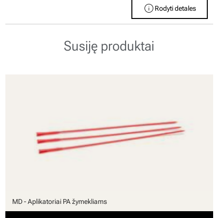
info
Rodyti detales
Susiję produktai
MD - Aplikatoriai PA žymekliams