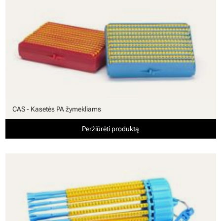
CAS - Kasetės PA žymekliams
Peržiūrėti produktą