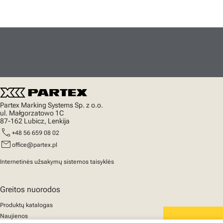
Partex Marking Systems Sp. z o.o.
ul. Małgorzatowo 1C
87-162 Lubicz, Lenkija
call
+48 56 659 08 02
mail
office@partex.pl
Internetinės užsakymų sistemos taisyklės
Greitos nuorodos
Produktų katalogas
Naujienos