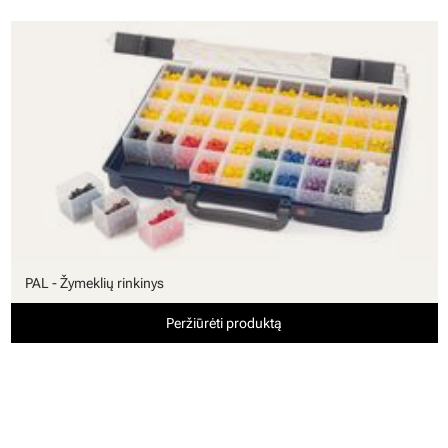
PAL - Žymeklių rinkinys
Peržiūrėti produktą