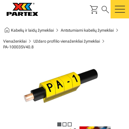
shopping_cart
search
m
home
chevron_right
chevron_right
Kabelių ir laidų žymekliai
Antstumiami kabelių žymekliai
chevron_right
chevron_right
Vienaženkliai
Uždaro profilio vienaženkliai žymekliai
PA-10003SV40.8