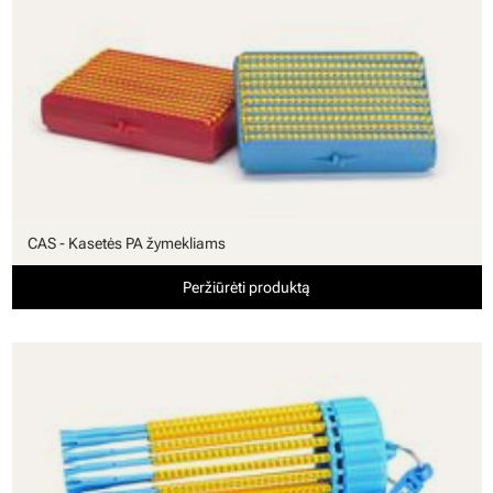
CAS - Kasetės PA žymekliams
Peržiūrėti produktą