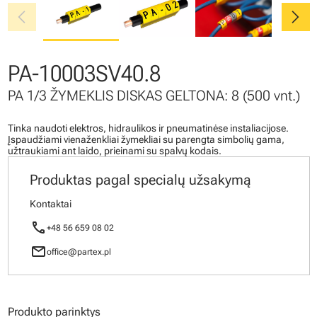
chevron_left
chevron_right
PA-10003SV40.8
PA 1/3 ŽYMEKLIS DISKAS GELTONA: 8 (500 vnt.)
Tinka naudoti elektros, hidraulikos ir pneumatinėse instaliacijose.
Įspaudžiami vienaženkliai žymekliai su parengta simbolių gama,
užtraukiami ant laido, prieinami su spalvų kodais.
Produktas pagal specialų užsakymą
Kontaktai
call
+48 56 659 08 02
mail
office@partex.pl
Produkto parinktys