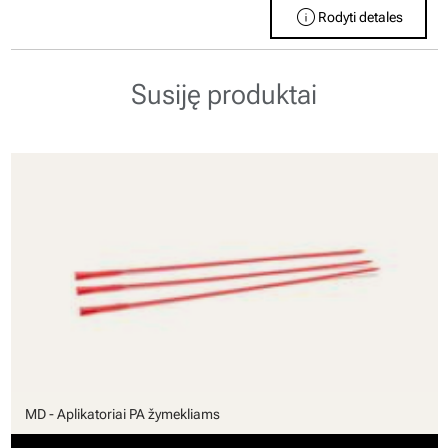
info
Rodyti detales
Susiję produktai
MD - Aplikatoriai PA žymekliams