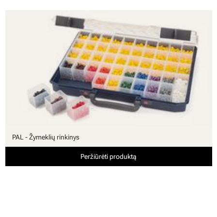
PAL - Žymeklių rinkinys
Peržiūrėti produktą