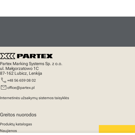
Partex Marking Systems Sp. z o.o.
ul. Małgorzatowo 1C
87-162 Lubicz, Lenkija
call
+48 56 659 08 02
mail
office@partex.pl
Internetinės užsakymų sistemos taisyklės
Greitos nuorodos
Produktų katalogas
Naujienos