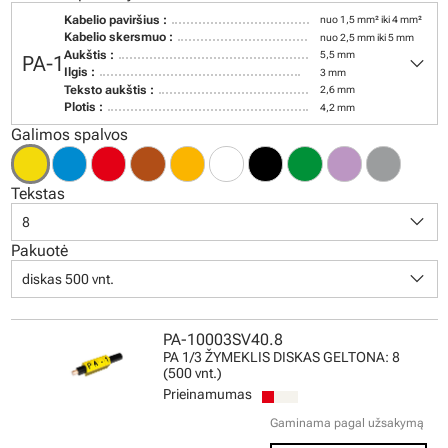
Kabelio paviršius :
nuo 1,5 mm² iki 4 mm²
Kabelio skersmuo :
nuo 2,5 mm iki 5 mm
keyboard_arrow_down
Aukštis :
5,5 mm
PA-1
Ilgis :
3 mm
Teksto aukštis :
2,6 mm
Plotis :
4,2 mm
Galimos spalvos
Tekstas
keyboard_arrow_down
8
Pakuotė
keyboard_arrow_down
diskas 500 vnt.
PA-10003SV40.8
PA 1/3 ŽYMEKLIS DISKAS GELTONA: 8
(500 vnt.)
Prieinamumas
Gaminama pagal užsakymą