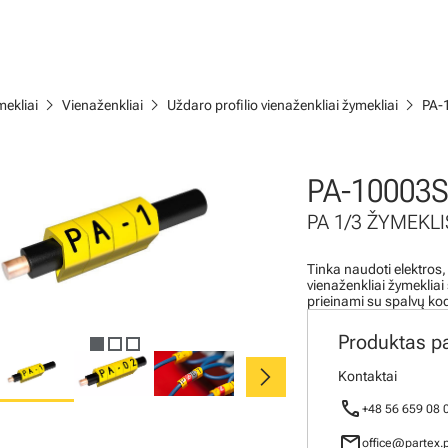
chevron_right
chevron_right
chevron_right
ekliai
Vienaženkliai
Uždaro profilio vienaženkliai žymekliai
PA-
PA-10003
PA 1/3 ŽYMEKLI
Tinka naudoti elektros,
vienaženkliai žymeklia
prieinami su spalvų ko
Produktas p
chevron_right
Kontaktai
call
+48 56 659 08 
mail
office@partex.p