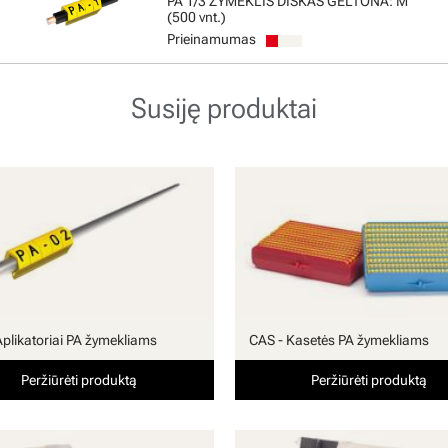
PA 1/3 ŽYMEKLIS DISKAS GELTONA: M
(500 vnt.)
Prieinamumas
Susiję produktai
Aplikatoriai PA žymekliams
CAS - Kasetės PA žymekliams
Peržiūrėti produktą
Peržiūrėti produktą