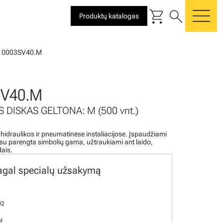
shopping_cart
search
Produktų katalogas
me
10003SV40.M
SV40.M
S DISKAS GELTONA: M (500 vnt.)
 hidraulikos ir pneumatinėse instaliacijose. Įspaudžiami
i su parengta simbolių gama, užtraukiami ant laido,
dais.
agal specialų užsakymą
02
l