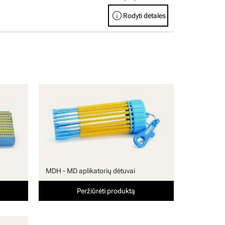
info
Rodyti detales
MDH - MD aplikatorių dėtuvai
Peržiūrėti produktą