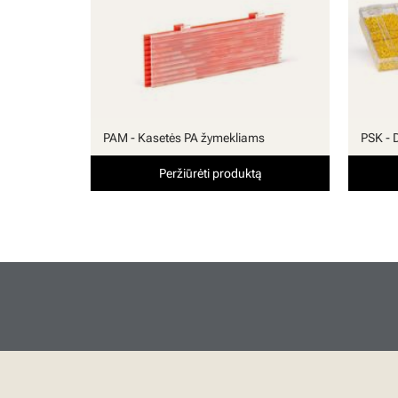
PAM - Kasetės PA žymekliams
PSK - 
Peržiūrėti produktą