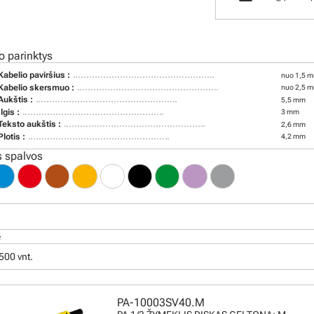
o parinktys
Kabelio paviršius :
nuo 1,5 m
Kabelio skersmuo :
nuo 2,5 m
Aukštis :
5,5 mm
Ilgis :
3 mm
Teksto aukštis :
2,6 mm
Plotis :
4,2 mm
 spalvos
ė
500 vnt.
PA-10003SV40.M