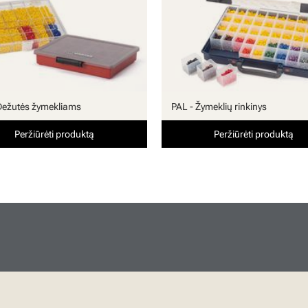
Dežutės žymekliams
PAL - Žymeklių rinkinys
Peržiūrėti produktą
Peržiūrėti produktą